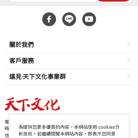
關於我們
客戶服務
遠見‧天下文化事業群
遠見
哈佛商業評論
50+
客服專線：+886 2 2662-0012
為提供您更多優質的內容，本網站使用 cookies分
時間：週一~週五9:00~12:30;13:30~17:00
領導影響力學院
析技術。若繼續閱覽本網站內容，即表示您同意
信箱：service@cwgv.com.tw