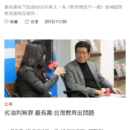
嚴長壽寫下超過8000字專文，為《教育應該不一樣》增補國際
教育趨勢及案例。
2015/11/30
收藏
分享
公視
劣油判無罪 嚴長壽:台灣教育出問題