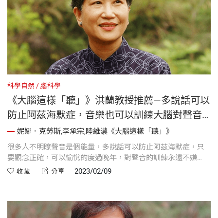
科學自然
腦科學
《大腦這樣「聽」》洪蘭教授推薦—多說話可以
防止阿茲海默症，音樂也可以訓練大腦對聲音
的覺識
妮娜．克勞斯,李承宗,陸維濃《大腦這樣「聽」》
很多人不明瞭聲音是個能量，多說話可以防止阿茲海默症，只
要觀念正確，可以愉悅的度過晚年，對聲音的訓練永遠不嫌
晚。本文為洪蘭教授對《大腦這樣「聽」》的推薦文。
2023/02/09
收藏
分享