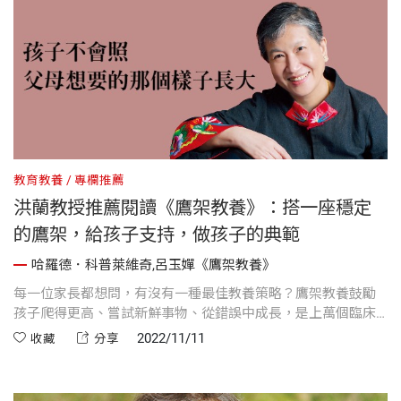
教育教養
專欄推薦
洪蘭教授推薦閱讀《鷹架教養》：搭一座穩定
的鷹架，給孩子支持，做孩子的典範
哈羅德．科普萊維奇,呂玉嬋《鷹架教養》
每一位家長都想問，有沒有一種最佳教養策略？鷹架教養鼓勵
孩子爬得更高、嘗試新鮮事物、從錯誤中成長，是上萬個臨床
個案實證有效的現代教養方針。以下，是來自洪蘭教授對新書
2022/11/11
收藏
分享
《鷹架教養》推薦