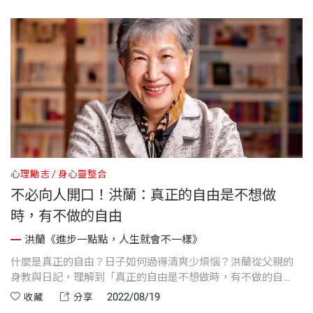
心理勵志
身心靈整合
不必向人開口！洪蘭：真正的自由是不想做
時，有不做的自由
洪蘭《進步一點點，人生就會不一樣》
什麼是真正的自由？日子如何過得清爽少煩惱？洪蘭從父親的
身教與日記，理解到「真正的自由是不想做時，有不做的自
由。」
2022/08/19
收藏
分享