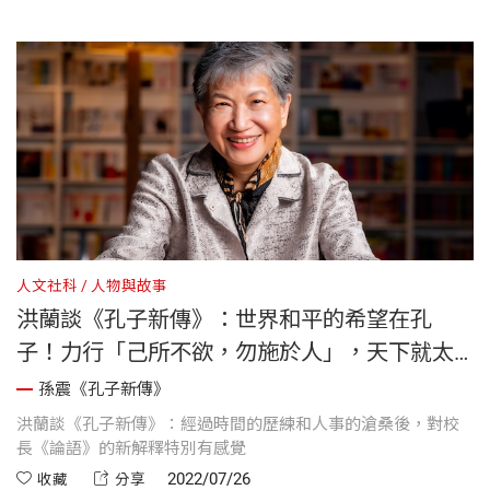
人文社科
人物與故事
洪蘭談《孔子新傳》：世界和平的希望在孔
子！力行「己所不欲，勿施於人」，天下就太
平
孫震《孔子新傳》
洪蘭談《孔子新傳》：經過時間的歷練和人事的滄桑後，對校
長《論語》的新解釋特別有感覺
2022/07/26
收藏
分享