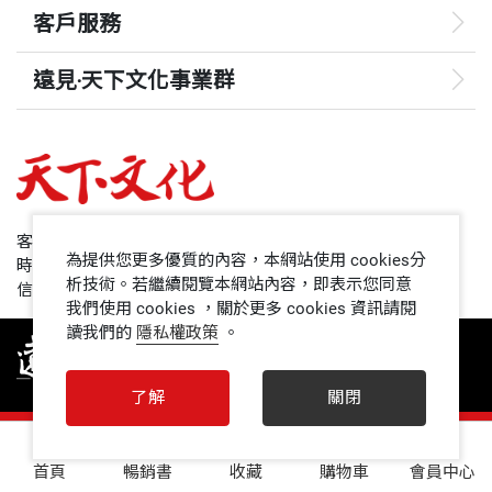
客戶服務
遠見‧天下文化事業群
遠見
哈佛商業評論
50+
客服專線：+886 2 2662-0012
為提供您更多優質的內容，本網站使用 cookies分
時間：週一~週五9:00~12:30;13:30~17:00
領導影響力學院
析技術。若繼續閱覽本網站內容，即表示您同意
信箱：service@cwgv.com.tw
我們使用 cookies ，關於更多 cookies 資訊請閱
讀我們的
隱私權政策
。
1號課堂
未來親子
了解
關閉
人文空間
0
首頁
暢銷書
收藏
購物車
會員中心