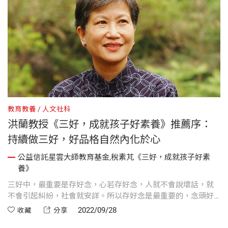
教育教養
人文社科
洪蘭教授《三好，成就孩子好素養》推薦序：
持續做三好，好品格自然內化於心
公益信託星雲大師教育基金,稅素芃《三好，成就孩子好素
養》
三好中，最重要是存好念，心若存好念，人就不會說壞話，就
不會引起糾紛，社會就安詳。所以存好念是最重要的，念頭好
了，後面的口和做都會自動表現出來，這一點也是我們做老師
2022/09/28
收藏
分享
感到最困難的地方。