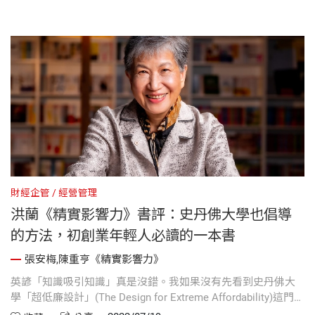
財經企管
經營管理
洪蘭《精實影響力》書評：史丹佛大學也倡導
的方法，初創業年輕人必讀的一本書
張安梅,陳重亨《精實影響力》
英諺「知識吸引知識」真是沒錯。我如果沒有先看到史丹佛大
學「超低廉設計」(The Design for Extreme Affordability)這門課
的報告的話，我就不會注意到這本《精實影響力》，就不會發