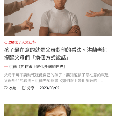
心理勵志
人文社科
孩子最在意的就是父母對他的看法。洪蘭老師
提醒父母們「換個方式說話」
洪蘭《如何跟上變化多端的世界》
父母千萬不要動輒貶低自己的孩子，要知道孩子最在意的就是
父母對他的看法。洪蘭老師新書《如何跟上變化多端的世
界》，從「教之聲」、「養之思」、「學之道」及「思之辨」
2023/03/02
收藏
分享
四個方面分享所觀所得，希望能幫助讀者跳出舊的思維框架，
從容面對世界不斷的變化。