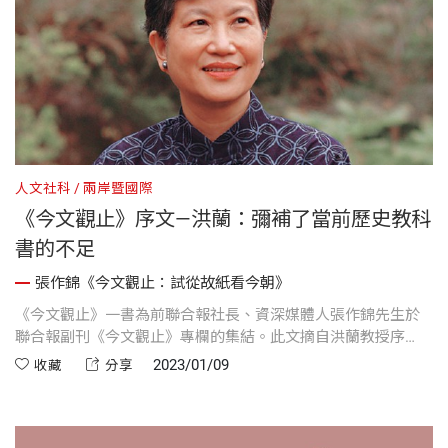
人文社科
兩岸暨國際
《今文觀止》序文—洪蘭：彌補了當前歷史教科
書的不足
張作錦《今文觀止：試從故紙看今朝》
《今文觀止》一書為前聯合報社長、資深媒體人張作錦先生於
聯合報副刊《今文觀止》專欄的集結。此文摘自洪蘭教授序
文，在這本書中，把清末民初這些重要人物彙集在一起，幾乎
2023/01/09
收藏
分享
每一個都是看了令人感動落淚的人物。