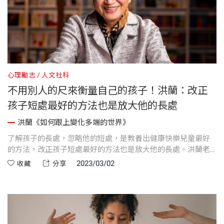
心理勵志
人文社科
不用別人的尺來衡量自己的孩子！洪蘭：改正
孩子短處最好的方法也是放大他的長處
洪蘭《如何跟上變化多端的世界》
了解孩子的長處，忽略他的短處，是教養出健康快樂兒童最好
的方法，改正孩子短處最好的方法也是放大他的長處。洪蘭老
師新書《如何跟上變化多端的世界》，從「教之聲」、「養之
2023/03/02
收藏
分享
思」、「學之道」及「思之辨」四個方面分享所觀所得，希望
能幫助讀者跳出舊的思維框架，從容面對世界不斷的變化。