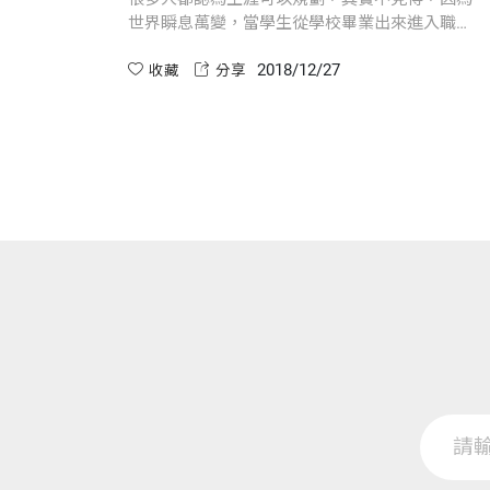
世界瞬息萬變，當學生從學校畢業出來進入職場
時，情況可能已經改變了，過分執著於計畫會阻
2018/12/27
礙機會的獲取。
收藏
分享