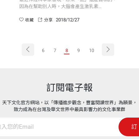
因為在幫助別人時，大腦會產生激乳素
（oxytocin），它的分泌會帶動多巴胺
2018/12/27
（dopamine）及腦內啡（endorphin）的分泌，
收藏
分享
多巴胺是正向的神經傳導物質，腦內啡是大腦自
己產生的嗎啡，這兩者的出現都會使我們感到快
樂。
6
7
8
9
10
訂閱電子報
天下文化官方網站，以「傳播進步觀念，豐富閱讀世界」為願景，
致力成為在台灣及華文世界中最具影響力的文化事業群
訂