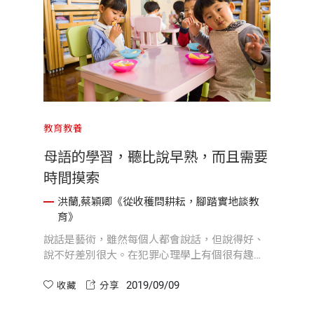
教育教養
母語的學習，聽比說早熟，而且需要
時間摸索
洪蘭,蔡穎卿《從收穫問耕耘，腳踏實地談教
育》
說話是藝術，雖然每個人都會說話，但說得好、
說不好差別很大。在犯罪心理學上有個很有趣的
現象，即問話的方式可以導致他想要的答案。
2019/09/09
收藏
分享