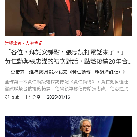
財經企管
人物傳記
「各位，拜託安靜點，張忠謀打電話來了。」
黃仁勳與張忠謀的初次對話，點燃後續20年合
作火花
史帝芬．維特,廖月娟,林俊宏《黃仁勳傳（暢銷增訂版）》
全球第一本黃仁勳授權採訪傳記《黃仁勳傳》，黃仁勳回憶起
嘗試聯繫台積電的情景，他曾親筆寫信寄給張忠謀，他想這封
信也許會石沉大海，但過不久，黃仁勳接到來自張忠謀的電
2025/01/16
收藏
分享
話，當時辦公室很吵，黃仁勳大聲地吼：「各位，拜託安靜
點，張忠謀打電話來了。」