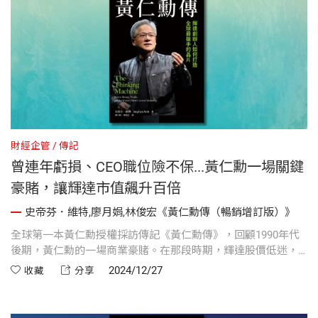
財經企管
傳記
曾連年虧損、CEO職位險不保...黃仁勳一場關鍵
豪賭，讓輝達市值飆升百倍
史帝芬．維特,廖月娟,林俊宏《黃仁勳傳（暢銷增訂版）》
全球第一本黃仁勳授權採訪傳記《黃仁勳傳》，回顧1990年代
後期，黃仁勳的一場商業豪賭。在那段時期，輝達股價低迷，
黃仁勳不得不抵禦企業狙擊手的入侵，以免職位不保。這項賭
2024/12/27
收藏
分享
注讓黃仁勳大失血，連年虧損...