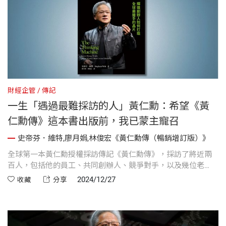
財經企管
傳記
一生「遇過最難採訪的人」黃仁勳：希望《黃
仁勳傳》這本書出版前，我已蒙主寵召
史帝芬．維特,廖月娟,林俊宏《黃仁勳傳（暢銷增訂版）》
全球第一本黃仁勳授權採訪傳記《黃仁勳傳》，採訪了將近兩
百人，包括他的員工、共同創辦人、競爭對手，以及幾位老
友。當黃仁勳得知作者要寫他的傳記，回應是：「希望這本書
2024/12/27
收藏
分享
出版前我已蒙主寵召。」