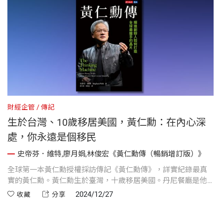
財經企管
傳記
生於台灣、10歲移居美國，黃仁勳：在內心深
處，你永遠是個移民
史帝芬．維特,廖月娟,林俊宏《黃仁勳傳（暢銷增訂版）》
全球第一本黃仁勳授權採訪傳記《黃仁勳傳》，詳實紀錄最真
實的黃仁勳。黃仁勳生於臺灣，十歲移居美國。丹尼餐廳是他
融入美國文化的坩堝，他青少年時在那裡工作，吃遍整個菜
2024/12/27
收藏
分享
單。不過，他告訴我，他依然保有局外人的視角。「在內心深
處，你永遠是個移民，」他說。「我心裡一直覺得自己是華