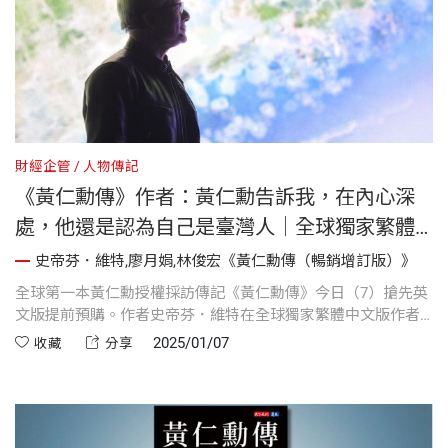
財經企管
人物傳記
《黃仁勳傳》作者：黃仁勳告訴我，在內心深
處，他還是認為自己是臺灣人｜全球獨家繁體
中文版作者序
史帝芬．維特,廖月娟,林俊宏《黃仁勳傳（暢銷增訂版）》
全球第一本黃仁勳授權採訪傳記《黃仁勳傳》今日（7）搶先英
文版提前預購。作者史帝芬．維特在全球獨家繁體中文版作者
序揭露，儘管黃仁勳在美國生活超過50年。在接受訪談的過程
2025/01/07
收藏
分享
中，黃仁勳向他透露，在內心深處，黃仁勳還是認為自己是臺
灣人。