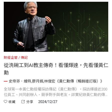
人。」
財經企管
傳記
從洗碗工到AI教主傳奇！看懂輝達，先看懂黃仁
勳
史帝芬．維特,廖月娟,林俊宏《黃仁勳傳（暢銷增訂版）》
全球第一本黃仁勳授權採訪傳記《黃仁勳傳》，採訪輝達近200
位員工、共同創辦人、競爭對手與老友。詳實紀錄黃仁勳的傳
奇人生、管理之道及商業內幕。
2024/12/27
收藏
分享