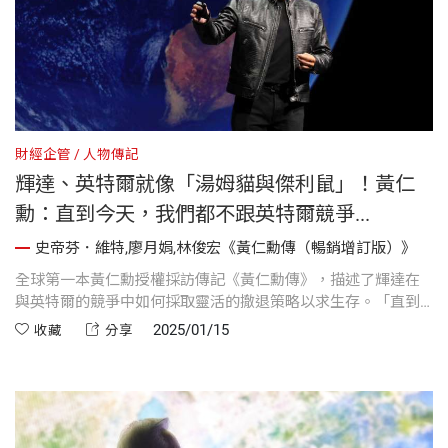
財經企管
人物傳記
輝達、英特爾就像「湯姆貓與傑利鼠」！黃仁
勳：直到今天，我們都不跟英特爾競爭...
史帝芬．維特,廖月娟,林俊宏《黃仁勳傳（暢銷增訂版）》
全球第一本黃仁勳授權採訪傳記《黃仁勳傳》，描述了輝達在
與英特爾的競爭中如何採取靈活的撤退策略以求生存。「直到
今天，我們都不跟英特爾競爭，」黃仁勳在2023年提到，輝達
2025/01/15
收藏
分享
與英特爾的競爭關係如同湯姆貓與傑利鼠。「他們一靠近，我
就拿起晶片趕快跑。」...