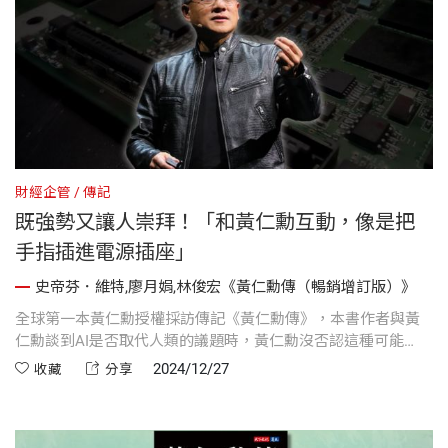
財經企管
傳記
既強勢又讓人崇拜！「和黃仁勳互動，像是把
手指插進電源插座」
史帝芬．維特,廖月娟,林俊宏《黃仁勳傳（暢銷增訂版）》
全球第一本黃仁勳授權採訪傳記《黃仁勳傳》，本書作者與黃
仁勳談到AI是否取代人類的議題時，黃仁勳沒否認這種可能
性，但他向我保證，人類被機器取代的那一刻不會那麼快到
2024/12/27
收藏
分享
來，大概再過幾年吧...。