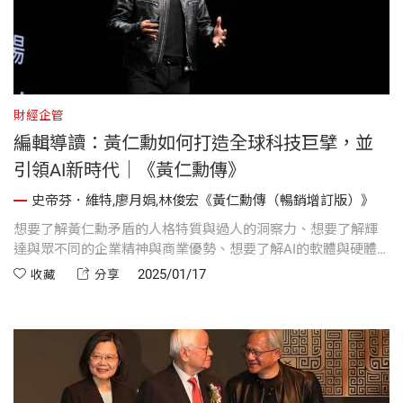
財經企管
編輯導讀：黃仁勳如何打造全球科技巨擘，並
引領AI新時代｜《黃仁勳傳》
史帝芬．維特,廖月娟,林俊宏《黃仁勳傳（暢銷增訂版）》
想要了解黃仁勳矛盾的人格特質與過人的洞察力、想要了解輝
達與眾不同的企業精神與商業優勢、想要了解AI的軟體與硬體
如何結合並創造出驚人的運算能力，這本書滿載最完整的資訊
2025/01/17
收藏
分享
與解答。