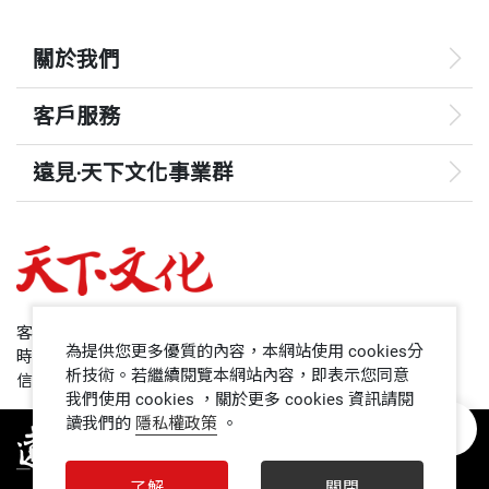
關於我們
客戶服務
遠見‧天下文化事業群
遠見
哈佛商業評論
50+
客服專線：+886 2 2662-0012
為提供您更多優質的內容，本網站使用 cookies分
時間：週一~週五9:00~12:30;13:30~17:00
領導影響力學院
析技術。若繼續閱覽本網站內容，即表示您同意
信箱：service@cwgv.com.tw
我們使用 cookies ，關於更多 cookies 資訊請閱
讀我們的
隱私權政策
。
1號課堂
未來親子
了解
關閉