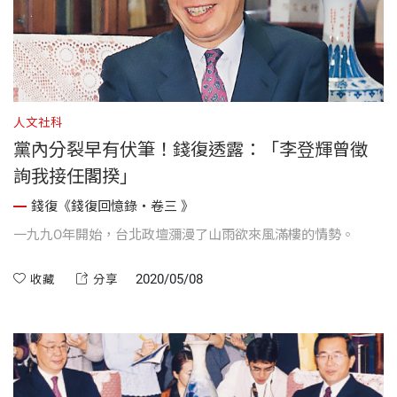
人文社科
黨內分裂早有伏筆！錢復透露：「李登輝曾徵
詢我接任閣揆」
錢復《錢復回憶錄・卷三 》
一九九O年開始，台北政壇瀰漫了山雨欲來風滿樓的情勢。
2020/05/08
收藏
分享