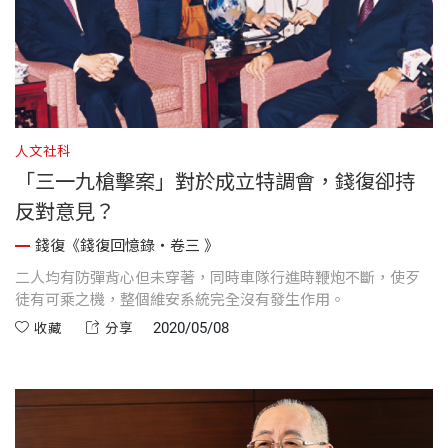
人文社科
「三一九槍擊案」對於成立特調會，錢復卻持
反對意見？
錢復《錢復回憶錄・卷三 》
二人均有防彈背心但未穿著，同時車隊行進時鞭炮不斷，使歹
徒有可乘之機，整個維安系統完全沒有發生作用。
2020/05/08
收藏
分享