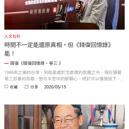
人文社科
時間不一定能還原真相，但《錢復回憶錄》
能！
錢復《錢復回憶錄・卷三 》
1988年之後的台灣，到底是處於怎麼樣的氛圍之中，現在隨著
第三部書的亮相，懸在半空中的那顆心，終於可以慢慢放下，
跟著錢董事長的文字，再一次穿越時空，重回1988年至2005年
2020/05/15
收藏
分享
間的台灣。