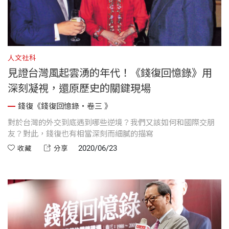
人文社科
見證台灣風起雲湧的年代！《錢復回憶錄》用
深刻凝視，還原歷史的關鍵現場
錢復《錢復回憶錄・卷三 》
對於台灣的外交到底遇到哪些逆境？我們又該如何和國際交朋
友？對此，錢復也有相當深刻而細膩的描寫
2020/06/23
收藏
分享