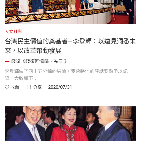
人文社科
台灣民主價值的奠基者—李登輝：以遠見洞悉未
來，以改革帶動發展
錢復《錢復回憶錄・卷三 》
李登輝做了四十五分鐘的結論，我曾將他的談話要點予以記
錄，大致如下：
2020/07/31
收藏
分享