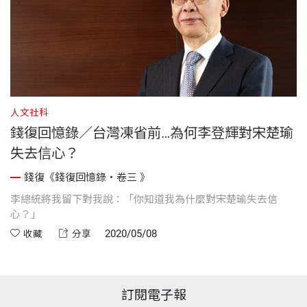
人文社科
錢復回憶錄／台灣凍省前…為何李登輝對宋楚瑜
失去信心？
錢復《錢復回憶錄・卷三 》
李總統將我留下對我說：「你知道我為什麼對宋楚瑜失去信
心？」
2020/05/08
收藏
分享
訂閱電子報