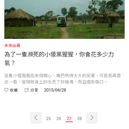
未來出版
為了一隻瀕死的小倭黑猩猩，你會花多少力
氣？
這隻小猩猩看起來很開心，嘴巴咧得大大的笑著。可是我再靠
近一看，發現牠身上的毛禿了好幾塊，而且還有傷口。
2015/04/28
收藏
分享
25
26
27
28