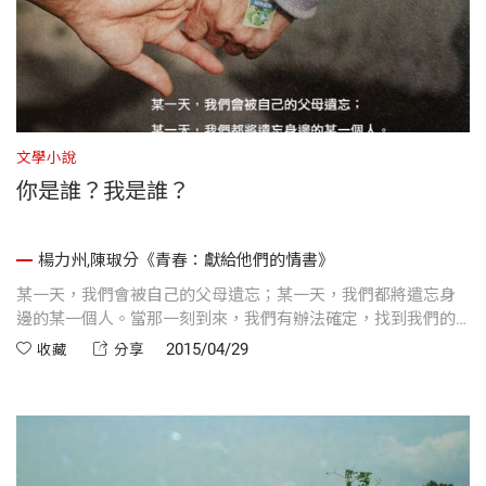
文學小說
你是誰？我是誰？
楊力州,陳琡分《青春：獻給他們的情書》
某一天，我們會被自己的父母遺忘；某一天，我們都將遣忘身
邊的某一個人。當那一刻到來，我們有辦法確定，找到我們的
鑰匙嗎？
2015/04/29
收藏
分享