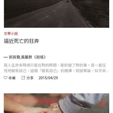
文學小說
逼近死亡的狂奔
郭英聲,黃麗群《寂境》
我人生許多時候只是在對的時間，剛好做了對的事。我一直任
性地做我自己，這個「做我自己」的選擇，就結果論，似乎非
常正確；但或者，也無非機遇使然。
2015/04/29
收藏
分享