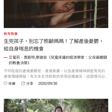
教育教養
生完孩子，別忘了照顧媽媽！了解產後憂鬱，
給自身喘息的機會
艾蜜莉．奧斯特,廖建容《兒童床邊的經濟學家：父母最關鍵
的教養決策》
不同程度的產後憂鬱症、產後焦慮，以及產後精神病是常見的
產後情緒障礙。有太多女性默默的承受這種痛苦，這個情況必
須改變。
2020/09/30
收藏
分享