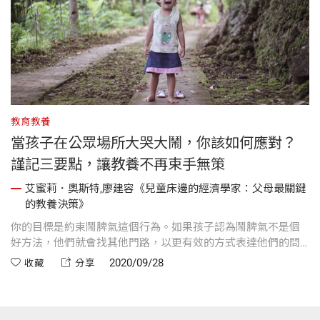
教育教養
當孩子在公眾場所大哭大鬧，你該如何應對？
謹記三要點，讓教養不再束手無策
艾蜜莉．奧斯特,廖建容《兒童床邊的經濟學家：父母最關鍵
的教養決策》
你的目標是約束鬧脾氣這個行為。如果孩子認為鬧脾氣不是個
好方法，他們就會找其他門路，以更有效的方式表達他們的問
題。
2020/09/28
收藏
分享