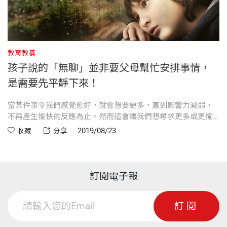
教育教養
孩子說的「無聊」並非要父母幫忙安排事情，
是需要先平靜下來！
當某件事令我們感覺愈好，就會想要更多，直到影響力減弱，
不再產生愉快的反應為止。然而這會讓我們想尋求更多或更愉
快的事物。
2019/08/23
收藏
分享
訂閱電子報
訂閱