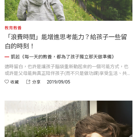
教育教養
「浪費時間」能增進思考能力？給孩子一些留
白的時刻！
凱若《每一天的教養，都為了孩子獨立那天做準備》
適時留白，也許是讓孩子腦袋重新動起來的一個可能方式，也
或許是父母能夠真正陪伴孩子(而不只是做功課)享受生活、共創
家庭美好回憶的契機。
2019/09/05
收藏
分享