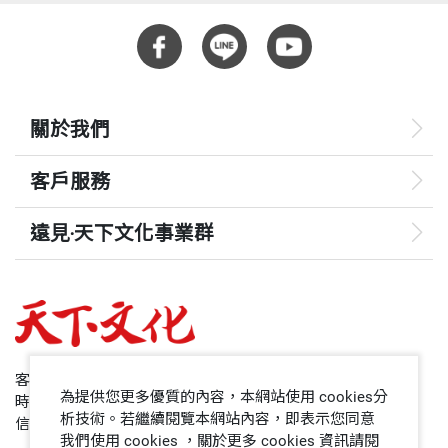
關於我們
客戶服務
遠見‧天下文化事業群
遠見
哈佛商業評論
50+
客服專線：+886 2 2662-0012
為提供您更多優質的內容，本網站使用 cookies分
時間：週一~週五9:00~12:30;13:30~17:00
領導影響力學院
析技術。若繼續閱覽本網站內容，即表示您同意
信箱：service@cwgv.com.tw
我們使用 cookies ，關於更多 cookies 資訊請閱