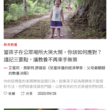
教育教養
當孩子在公眾場所大哭大鬧，你該如何應對？
謹記三要點，讓教養不再束手無策
艾蜜莉．奧斯特,廖建容《兒童床邊的經濟學家：父母最關鍵
的教養決策》
你的目標是約束鬧脾氣這個行為。如果孩子認為鬧脾氣不是個
好方法，他們就會找其他門路，以更有效的方式表達他們的問
題。
2020/09/28
收藏
分享