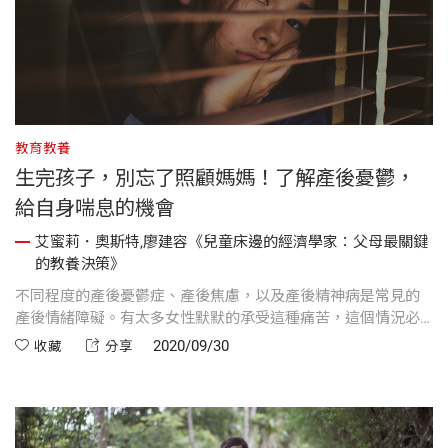
教育教養
生完孩子，別忘了照顧媽媽！了解產後憂鬱，
給自身喘息的機會
艾蜜莉．奧斯特,廖建容《兒童床邊的經濟學家：父母最關鍵
的教養決策》
不同程度的產後憂鬱症、產後焦慮，以及產後精神病是常見的
產後情緒障礙。有太多女性默默的承受這種痛苦，這個情況必
須改變。
2020/09/30
收藏
分享