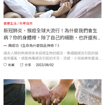
健康生活
科學自然
新冠肺炎、猴痘全球大流行！為什麼我們會生
病？你的身體裡，除了自己的細胞，也許還有
別的「客人」！
周成功《生命為什麼如此神奇？》
過去人類的疾病很多來自微生物的感染，像細菌感染引起的鼠
疫和霍亂，或是病毒感染引起的天花、流感、小兒麻痺和愛滋
病等等。隨著醫學科技的進步，我們的壽命大幅度的延長，卻
2022/08/02
收藏
分享
似乎沒有徹底擺脫生病的煩惱。