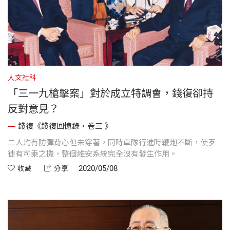
人文社科
「三一九槍擊案」對於成立特調會，錢復卻持
反對意見？
錢復《錢復回憶錄・卷三 》
二人均有防彈背心但未穿著，同時車隊行進時鞭炮不斷，使歹
徒有可乘之機，整個維安系統完全沒有發生作用。
2020/05/08
收藏
分享