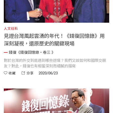
人文社科
見證台灣風起雲湧的年代！《錢復回憶錄》用
深刻凝視，還原歷史的關鍵現場
錢復《錢復回憶錄・卷三 》
對於台灣的外交到底遇到哪些逆境？我們又該如何和國際交朋
友？對此，錢復也有相當深刻而細膩的描寫
2020/06/23
收藏
分享