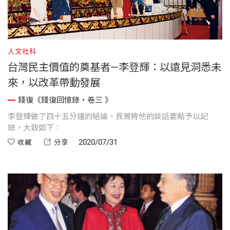
人文社科
台灣民主價值的奠基者—李登輝：以遠見洞悉未
來，以改革帶動發展
錢復《錢復回憶錄・卷三 》
李登輝做了四十五分鐘的結論，我曾將他的談話要點予以記
錄，大致如下：
2020/07/31
收藏
分享