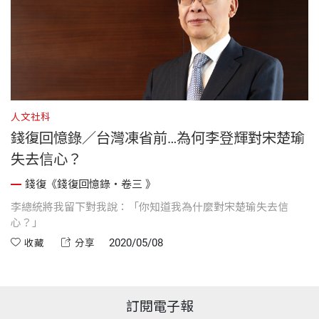
人文社科
錢復回憶錄／台灣凍省前…為何李登輝對宋楚瑜
失去信心？
錢復《錢復回憶錄・卷三 》
李總統將我留下對我說：「你知道我為什麼對宋楚瑜失去信
心？」
2020/05/08
收藏
分享
訂閱電子報