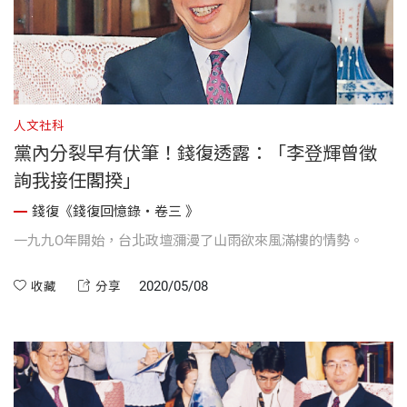
人文社科
黨內分裂早有伏筆！錢復透露：「李登輝曾徵
詢我接任閣揆」
錢復《錢復回憶錄・卷三 》
一九九O年開始，台北政壇瀰漫了山雨欲來風滿樓的情勢。
2020/05/08
收藏
分享