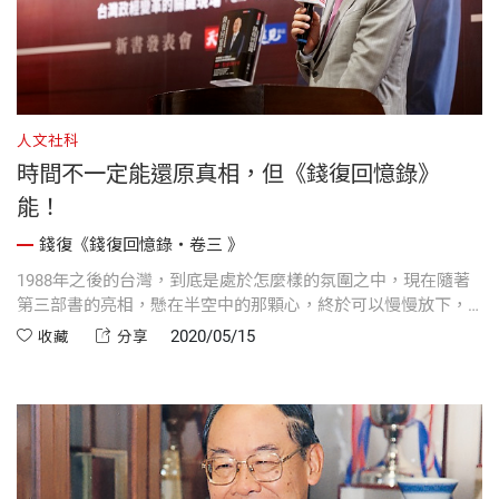
人文社科
時間不一定能還原真相，但《錢復回憶錄》
能！
錢復《錢復回憶錄・卷三 》
1988年之後的台灣，到底是處於怎麼樣的氛圍之中，現在隨著
第三部書的亮相，懸在半空中的那顆心，終於可以慢慢放下，
跟著錢董事長的文字，再一次穿越時空，重回1988年至2005年
2020/05/15
收藏
分享
間的台灣。