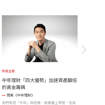
財經企管
財經企
中年理財「四大優勢」加速資產翻倍
40
的黃金籌碼
你不
了！
雨果《中年理財》
雨
我們常把「中年」與危機、焦慮畫上等號，但其
《中年