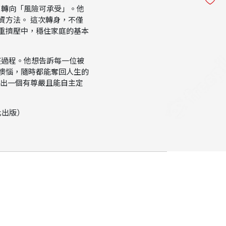
」轉向「風險可承受」。他
資方法。 這次轉身，不僅
重擠壓中，穩住家庭的基本
整過程。他想告訴每一位被
懊惱，隨時都能奪回人生的
活出一個有尊嚴且能自主定
化出版）