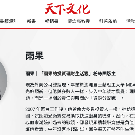
書籍類別
新書
暢銷書
懷念高教授
科普啟航
活
雨果
雨果｜「
雨果的投資理財生活觀
」粉絲團版主
現為外商公司總經理，畢業於澳洲昆士蘭理工大學 MB
光鮮頭銜，但他與多數人一樣，步入中年後才驚覺：理
題，而是一場關於責任與時間的「資源分配戰」。
2007 年回台工作後，他曾像大多數投資人一樣，迷信
圖，試圖透過頻繁交易換取快速翻身的機會。然而，在
心血來潮統計過去的戰績，卻發現累積報酬竟然是負值
讓他看清：中年沒有本錢亂試，因為每天盯盤不叫生活