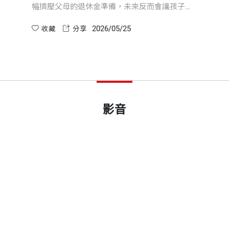
幅擠壓父母的退休金準備，未來反而會讓孩子成
為替代的安全網，承擔沉重的長照與經濟壓力。
2026/05/25
真正的「富養」，是把自己的退休金顧好，不成
收藏
分享
為未來的負擔！
影音