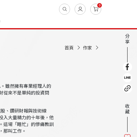
0
動
分
享
首頁
作家
A。雖然擁有專業經理人的
財從來不是單純的投資問
收
選股、鑽研財報與技術線
藏
投入大量精力的十年後，他
。這場「瞎忙」的慘痛教訓
，那叫工作。