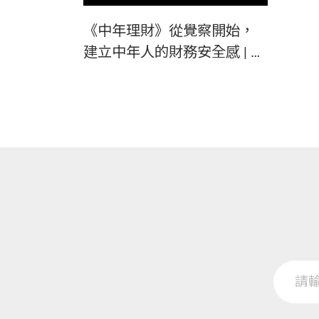
《中年理財》從覺察開始，
建立中年人的財務安全感 | 天
下文化 Podcast 讀本郝書