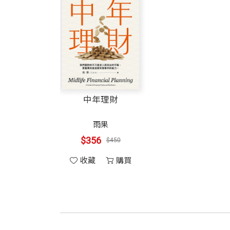
中年理財
雨果
$356
$450
收藏
購買