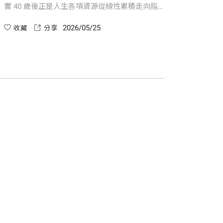
實 40 歲後正是人生各項資源從線性累積走向指
「守住
數增長的黃金期。相較於年輕人，中年人不僅擁
慮，轉
2026/05/25
有更穩定的經濟基礎與信用評等，能進行更大規
收藏
分享
只是資
收藏
模的資產配置，更擁有長期累積的人脈資源與處
的時間
理複雜問題的判斷力。善用這些經驗資本與財務
不再被
底氣，中年絕對是你重新掌握人生主導權的最佳
而是重
時刻！