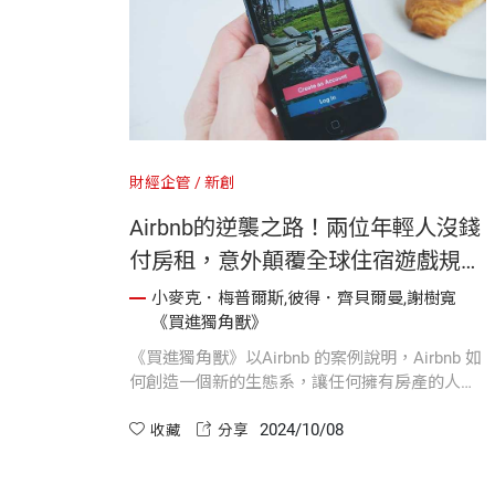
財經企管
新創
Airbnb的逆襲之路！兩位年輕人沒錢
付房租，意外顛覆全球住宿遊戲規則
｜《買進獨角獸》
小麥克．梅普爾斯,彼得．齊貝爾曼,謝樹寬
《買進獨角獸》
《買進獨角獸》以Airbnb 的案例說明，Airbnb 如
何創造一個新的生態系，讓任何擁有房產的人都
可以成為創業者並且獲利，並改變人們對於旅行
2024/10/08
的想法。
收藏
分享