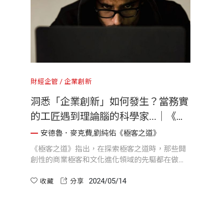
財經企管
企業創新
洞悉「企業創新」如何發生？當務實
的工匠遇到理論腦的科學家...｜《極
客之道》
安德魯．麥克費,劉純佑《極客之道》
《極客之道》指出，在探索極客之道時，那些開
創性的商業極客和文化進化領域的先驅都在做有
趣且重要的工作，但他們一直在平行的軌道上工
2024/05/14
作，尚未出現有意義的交集。本書的出現正是為
收藏
分享
了改變這個現狀。