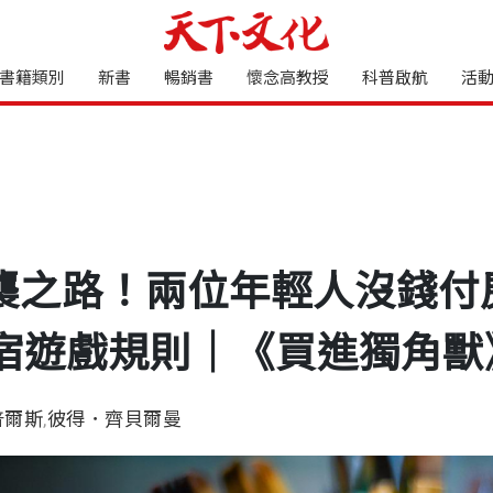
書籍類別
新書
暢銷書
懷念高教授
科普啟航
活
的逆襲之路！兩位年輕人沒錢
宿遊戲規則｜《買進獨角獸
普爾斯
,
彼得．齊貝爾曼