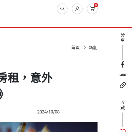
0
動
分
享
首頁
新創
付房租，意外
》
收
藏
2024/10/08