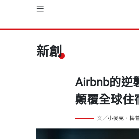
新創
Airbnb
顛覆全球住
文／
小麥克．梅