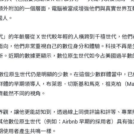
額外附加的一個層面，電腦被當成增強他們與真實世界互
美國人。
代」的年齡層從 X 世代較年輕的人橫跨到千禧世代，他
面向，他們非常重視自己的數位身分和體驗。科技不再是
所。近期的數據更顯示，數位原生世代如今占美國過半數
段時，數位原生世代仍是明顯的少數。在這個少數群體當中，
的早期領導人，布萊恩．切斯基和馬克．祖克柏（Mark Zu
儕截然不同的視角。
界觀，讓他更能認知到，透過線上同儕評論和評等、專業
他數位原生世代（例如：Airbnb 早期的採用者）具有
期使用者產生共鳴一樣。