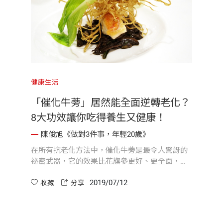
健康生活
「催化牛蒡」居然能全面逆轉老化？
8大功效讓你吃得養生又健康！
陳俊旭《做對3件事，年輕20歲》
在所有抗老化方法中，催化牛蒡是最令人驚訝的
祕密武器，它的效果比花旗參更好、更全面，食
用者不但恢復元氣，而且力氣變大、精神變好、
2019/07/12
肝腎腸胃與生殖機能都大幅提升，這是非常令人
收藏
分享
驚豔的發現。