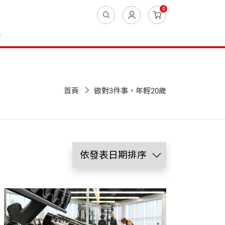
0
動
首頁
做對3件事，年輕20歲