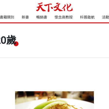
書籍類別
新書
暢銷書
懷念高教授
科普啟航
活
0歲