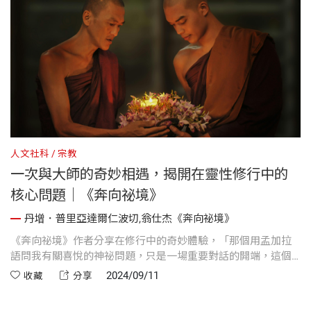
人文社科
宗教
一次與大師的奇妙相遇，揭開在靈性修行中的
核心問題｜《奔向祕境》
丹增．普里亞達爾仁波切,翁仕杰《奔向祕境》
《奔向祕境》作者分享在修行中的奇妙體驗，「那個用孟加拉
語問我有關喜悅的神祕問題，只是一場重要對話的開端，這個
對話甚至延續到今天。儘管他一直沒有現身補足屬於他的另一
2024/09/11
收藏
分享
半對話，但這並不要緊。我那時候已經明白，上師會依照自己
的時間安排來來去去。」