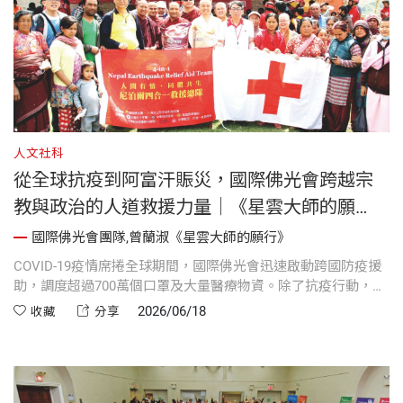
人文社科
從全球抗疫到阿富汗賑災，國際佛光會跨越宗
教與政治的人道救援力量｜《星雲大師的願
行》
國際佛光會團隊,曾蘭淑《星雲大師的願行》
COVID-19疫情席捲全球期間，國際佛光會迅速啟動跨國防疫援
助，調度超過700萬個口罩及大量醫療物資。除了抗疫行動，佛
光會更在阿富汗地震後挺進災區，成為少數持續提供援助的國
2026/06/18
收藏
分享
際組織之一。面對政治、宗教與安全挑戰，佛光人展現人道救
援無國界的大愛力量，也彰顯佛教慈悲濟世的實踐價值。