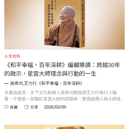
人文社科
《和平幸福，百年深耕》編輯導讀：跨越30年
的啟示，星雲大師理念與行動的一生
高希均,王力行《和平幸福，百年深耕》
本書由遠見．天下文化創辦人高希均教授與王力行發行人編
著。不僅是一部關於星雲大師的回憶錄，更透過兩人與大師長
達 30 多年的訪談與對話，詳實記錄下台灣近幾十年社會變化的
2026/03/09
收藏
分享
珍貴史料。