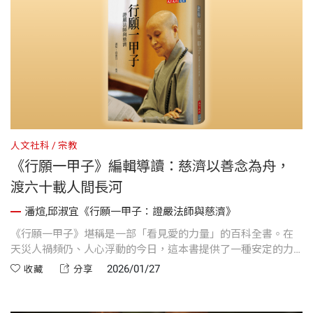
人文社科
宗教
《行願一甲子》編輯導讀：慈濟以善念為舟，
渡六十載人間長河
潘煊,邱淑宜《行願一甲子：證嚴法師與慈濟》
《行願一甲子》堪稱是一部「看見愛的力量」的百科全書。在
天災人禍頻仍、人心浮動的今日，這本書提供了一種安定的力
量。它告訴我們，慈悲不是高束樓閣的理念，而是腳踏實地的
2026/01/27
收藏
分享
行動。