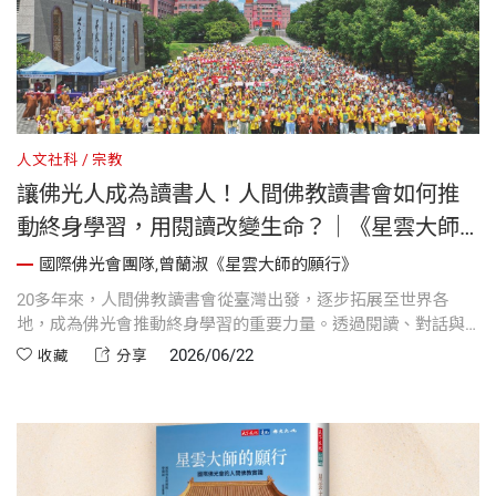
人文社科
宗教
讓佛光人成為讀書人！人間佛教讀書會如何推
動終身學習，用閱讀改變生命？｜《星雲大師
的願行》
國際佛光會團隊,曾蘭淑《星雲大師的願行》
20多年來，人間佛教讀書會從臺灣出發，逐步拓展至世界各
地，成為佛光會推動終身學習的重要力量。透過閱讀、對話與
分享，讀書會不僅培養知識與思辨能力，更引導人們讀懂人
2026/06/22
收藏
分享
生、理解人心，讓學習成為陪伴一生的力量。