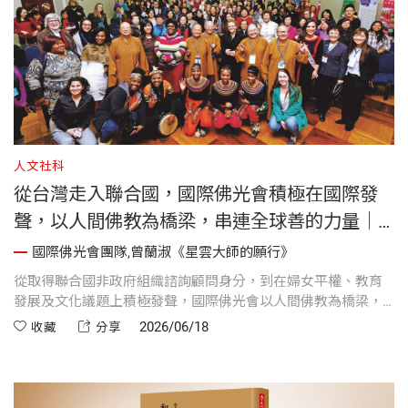
人文社科
從台灣走入聯合國，國際佛光會積極在國際發
聲，以人間佛教為橋梁，串連全球善的力量｜
《星雲大師的願行》
國際佛光會團隊,曾蘭淑《星雲大師的願行》
從取得聯合國非政府組織諮詢顧問身分，到在婦女平權、教育
發展及文化議題上積極發聲，國際佛光會以人間佛教為橋梁，
串連全球善的願力。站上聯合國舞臺的，不只是法師與幹部，
2026/06/18
收藏
分享
更有因教育而翻轉人生的非洲女孩，她們的故事正向世界證
明：慈悲與教育，能成為翻轉這群孩子未來的力量。