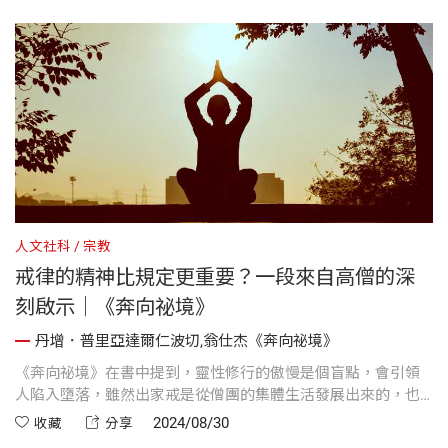
人文社科
宗教
戒律的精神比規定更重要？一段來自高僧的深
刻啟示｜《奔向祕境》
丹增．普里亞達爾仁波切,翁仕杰《奔向祕境》
《奔向祕境》在書中提到，靈性修行的傲慢是個盲點，會引領
人陷入墮落，雖然出家戒是從僧團的集體生活發展出來的，也
完全融入其中，但它們是個人的承諾誓約，絕非一種體育競
2024/08/30
收藏
分享
賽。這種比較、計分的心態不只纏住我青春期的心識，也打從