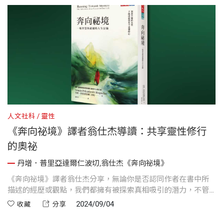
人文社科
靈性
《奔向祕境》譯者翁仕杰導讀：共享靈性修行
的奧祕
丹增．普里亞達爾仁波切,翁仕杰《奔向祕境》
《奔向祕境》譯者翁仕杰分享，無論你是否認同作者在書中所
描述的經歷或觀點，我們都擁有被探索真相吸引的潛力，不管
我們如何看待宗教或被文化形塑，我們每個人都有能力去擁抱
2024/09/04
收藏
分享
「活著意味著什麼」的奧祕，這是人類與生俱來的權利。