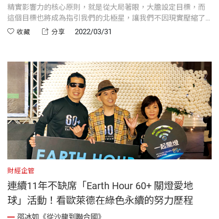
精實影響力的核心原則，就是從大局著眼，大膽設定目標，而
這個目標也將成為指引我們的北極星，讓我們不因現實壓縮了
雄心壯志，反倒是努力向前邁進，擴大自己的影響力，用長期
2022/03/31
收藏
分享
目標，著眼大局。
財經企管
連續11年不缺席「Earth Hour 60+ 關燈愛地
球」活動！看歐萊德在綠色永續的努力歷程
邵冰如《從沙龍到聯合國》