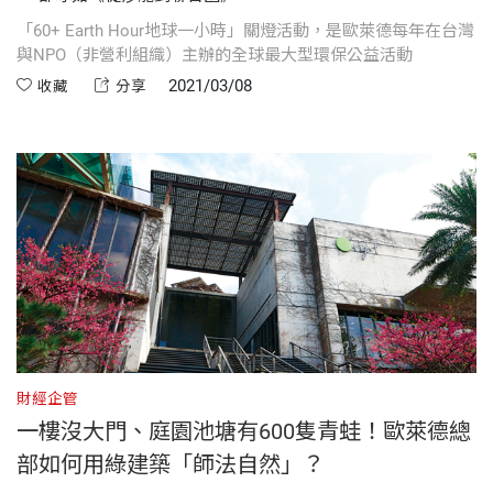
「60+ Earth Hour地球一小時」關燈活動，是歐萊德每年在台灣
與NPO（非營利組織）主辦的全球最大型環保公益活動
2021/03/08
收藏
分享
財經企管
一樓沒大門、庭園池塘有600隻青蛙！歐萊德總
部如何用綠建築「師法自然」？