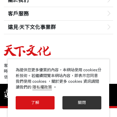
關於我們
客戶服務
遠見‧天下文化事業群
遠見
哈佛商業評論
50+
客服專線：+886 2 2662-0012
為提供您更多優質的內容，本網站使用 cookies分
時間：週一~週五9:00~12:30;13:30~17:00
領導影響力學院
析技術。若繼續閱覽本網站內容，即表示您同意
信箱：service@cwgv.com.tw
我們使用 cookies ，關於更多 cookies 資訊請閱
讀我們的
隱私權政策
。
1號課堂
未來親子
了解
關閉
人文空間
0