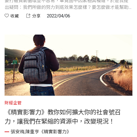
要打破貧窮循環並不容易，畢竟箇中因素極其複雜。於是我提
出疑問：我們所做的努力到底效果怎麼樣？要怎麼做才能幫助
到更多的農民？但我只看到大家的眼中一片茫然。我很快了解
2022/04/06
收藏
分享
到，整件事不是這樣運作的，因此我投入了關於《精實影響
力》的研究...
財經企管
《精實影響力》教你如何擴大你的社會號召
力，讓我們在緊縮的資源中，改變現況！
張安梅,陳重亨《精實影響力》