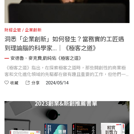
財經企管
企業創新
洞悉「企業創新」如何發生？當務實的工匠遇
到理論腦的科學家...｜《極客之道》
安德魯．麥克費,劉純佑《極客之道》
《極客之道》指出，在探索極客之道時，那些開創性的商業極
客和文化進化領域的先驅都在做有趣且重要的工作，但他們一
直在平行的軌道上工作，尚未出現有意義的交集。本書的出現
2024/05/14
收藏
分享
正是為了改變這個現狀。