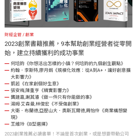
財經企管
創業
2023創業書籍推薦，9本幫助創業經營者從零開
始，建立持續獲利的成功事業
何培鈞《你想活出怎樣的小鎮？何培鈞的九個創生觀點》
約翰．李斯特,廖月娟《規模化效應：從A到A+，讓好創意擴
大影響力》
凱若《在家創個好生意》
張安梅,陳重亨《精實影響力》
龔建嘉,謝其濬《做一件只有你能做的事》
湯姆‧艾森曼,林俊宏《不受傷創業》
大衛．布蘭德,亞歷山大．奧斯瓦爾德,周怡伶《商業構想變
現》
王維玲《B型選擇》
2023創業推薦必讀書單！不論是首次創業，或是想要帶動公司