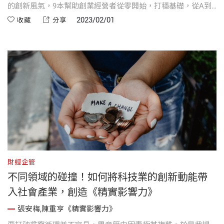
的創新風氣，9本幫助創業經營者從零開始，打穩基礎，從A到
A+持續獲利！9本創業書籍推薦: 《不受傷創業》、《在家創個
2023/02/01
收藏
分享
好生意》、《商業構想變現》、《規模化效應》、《精實影響
力》、《你想活出怎樣的小鎮？：何培鈞的九個創生觀點》、
《做一件只有你能做的事—鮮乳坊》、《鋼鐵人馬斯克》、《貝
佐斯新傳》。
財經企管
不同領域的碰撞！如何將科技業的創新動能帶
入社會產業，創造《精實影響力》
張安梅,陳重亨《精實影響力》