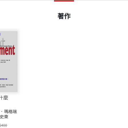
著作
什麼
．瑪格瑞
史東
$400