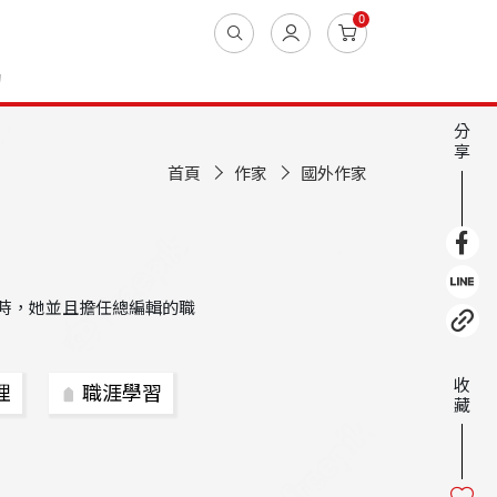
0
動
分
享
首頁
作家
國外作家
時，她並且擔任總編輯的職
收
理
職涯學習
藏