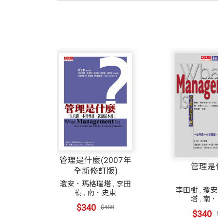
管理是什麼(2007年
管理是
全新修訂版)
瓊安．瑪格瑞塔
,
李田
李田樹
,
瓊安
樹
,
南．史東
塔
,
南．
$340
$400
$340