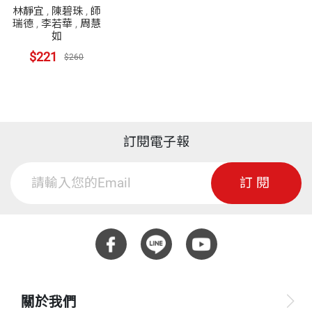
藍海的成功故事
林靜宜
,
陳碧珠
,
師
瑞德
,
李若華
,
周慧
如
$221
$260
訂閱電子報
訂閱
關於我們