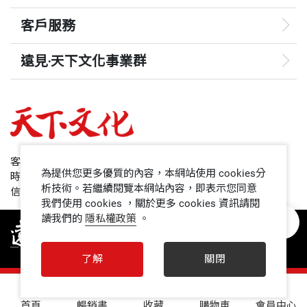
客戶服務
遠見‧天下文化事業群
遠見
哈佛商業評論
50+
客服專線：+886 2 2662-0012
為提供您更多優質的內容，本網站使用 cookies分
時間：週一~週五9:00~12:30;13:30~17:00
領導影響力學院
析技術。若繼續閱覽本網站內容，即表示您同意
信箱：service@cwgv.com.tw
我們使用 cookies ，關於更多 cookies 資訊請閱
讀我們的
隱私權政策
。
1號課堂
未來親子
了解
關閉
人文空間
0
首頁
暢銷書
收藏
購物車
會員中心