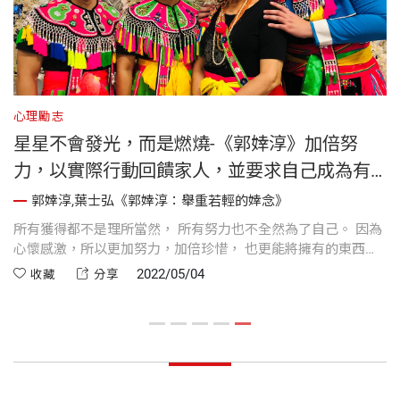
心理勵志
星星不會發光，而是燃燒-《郭婞淳》加倍努
力，以實際行動回饋家人，並要求自己成為有
能力幫助別人的那顆星星
郭婞淳,葉士弘《郭婞淳：舉重若輕的婞念》
會
所有獲得都不是理所當然， 所有努力也不全然為了自己。 因為
的
心懷感激，所以更加努力，加倍珍惜， 也更能將擁有的東西再
思
給予出去。感恩，是《郭婞淳》堅持的婞念，也是旅程出發的
2022/05/04
收藏
分享
起點。