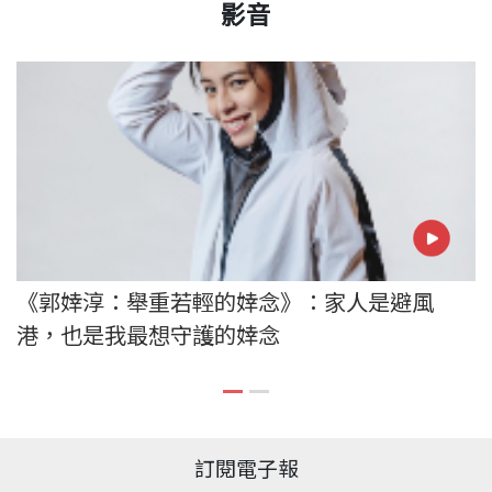
影音
《郭婞淳：舉重若輕的婞念》：家人是避風
港，也是我最想守護的婞念
訂閱電子報