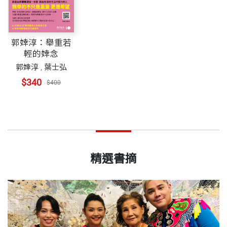
郭婞淳：舉重若
輕的婞念
郭婞淳
,
葉士弘
$340
$400
精選書摘