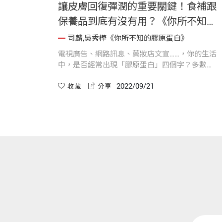
讓皮膚回復彈潤的重要關鍵！食補跟
保養品到底有沒有用？《你所不知的
膠原蛋白》
司麟,吳秀樺《你所不知的膠原蛋白》
電視廣告、網路訊息、藥妝店文宣……，你的生活
中，是否經常出現「膠原蛋白」四個字？多數人
知道膠原蛋白具有美容的功效，但可能不太了解
2022/09/21
它，也低估了它的重要性。
收藏
分享