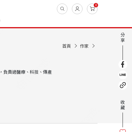
0
動
分
享
首頁
作家
，負責過醫療、科技、傳產
收
藏