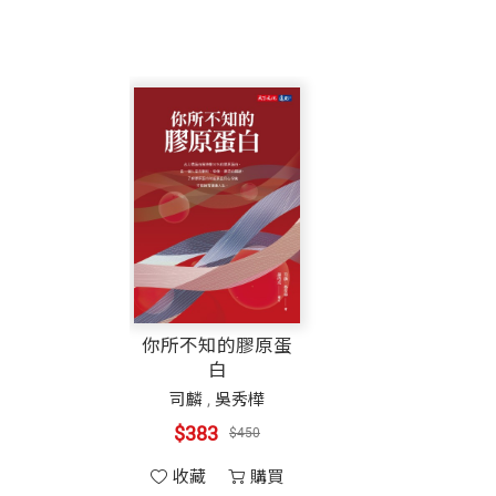
你所不知的膠原蛋
白
司麟
,
吳秀樺
$383
$450
收藏
購買