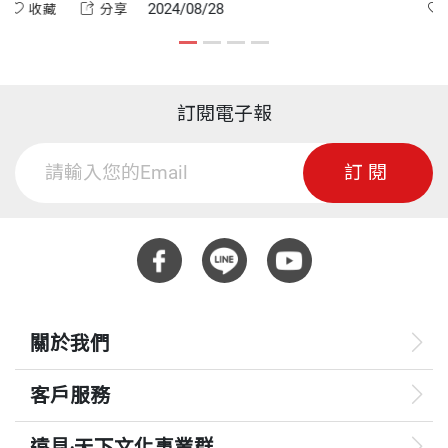
高的報酬、不要過
久，未來市場成長期達三年以上；第二，進入門
2024/08/28
收藏
分享
也有餘裕等待牛市
少數公司具備能力競爭；第三，應用持續擴大，高
增長率
訂閱電子報
訂閱
關於我們
客戶服務
遠見‧天下文化事業群