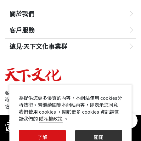
關於我們
客戶服務
遠見‧天下文化事業群
遠見
哈佛商業評論
50+
客服專線：+886 2 2662-0012
為提供您更多優質的內容，本網站使用 cookies分
時間：週一~週五9:00~12:30;13:30~17:00
領導影響力學院
析技術。若繼續閱覽本網站內容，即表示您同意
信箱：service@cwgv.com.tw
我們使用 cookies ，關於更多 cookies 資訊請閱
讀我們的
隱私權政策
。
1號課堂
未來親子
了解
關閉