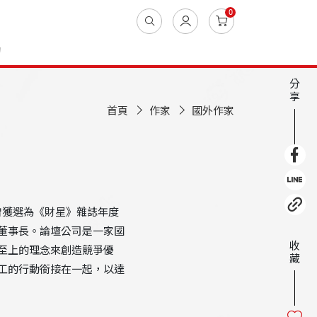
0
動
分
享
首頁
作家
國外作家
者（該書曾獲選為《財星》雜誌年度
董事長。論壇公司是一家國
收
至上的理念來創造競爭優
藏
工的行動銜接在一起，以達