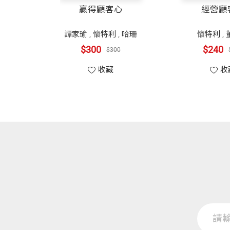
贏得顧客心
經營顧
譚家瑜
,
懷特利
,
哈珊
懷特利
,
$300
$240
$300
收藏
收