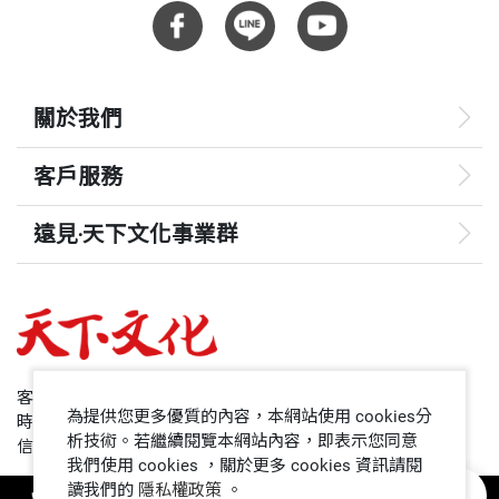
關於我們
客戶服務
遠見‧天下文化事業群
遠見
哈佛商業評論
50+
客服專線：+886 2 2662-0012
為提供您更多優質的內容，本網站使用 cookies分
時間：週一~週五9:00~12:30;13:30~17:00
領導影響力學院
析技術。若繼續閱覽本網站內容，即表示您同意
信箱：service@cwgv.com.tw
我們使用 cookies ，關於更多 cookies 資訊請閱
讀我們的
隱私權政策
。
1號課堂