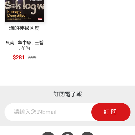
熵的神祕國度
貝南
,
牟中原
,
王碧
,
牟昀
$281
$330
訂閱電子報
訂閱