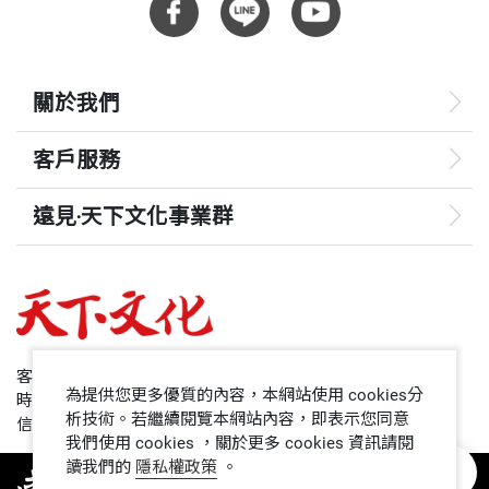
關於我們
客戶服務
遠見‧天下文化事業群
遠見
哈佛商業評論
50+
客服專線：+886 2 2662-0012
為提供您更多優質的內容，本網站使用 cookies分
時間：週一~週五9:00~12:30;13:30~17:00
領導影響力學院
析技術。若繼續閱覽本網站內容，即表示您同意
信箱：service@cwgv.com.tw
我們使用 cookies ，關於更多 cookies 資訊請閱
讀我們的
隱私權政策
。
1號課堂