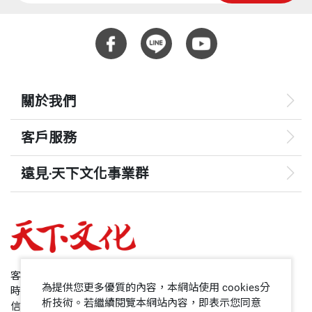
關於我們
客戶服務
遠見‧天下文化事業群
遠見
哈佛商業評論
50+
客服專線：+886 2 2662-0012
為提供您更多優質的內容，本網站使用 cookies分
時間：週一~週五9:00~12:30;13:30~17:00
領導影響力學院
析技術。若繼續閱覽本網站內容，即表示您同意
信箱：service@cwgv.com.tw