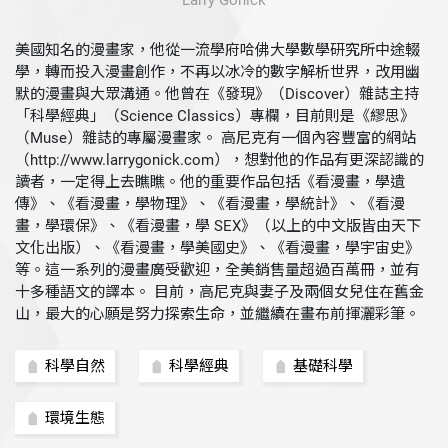
Larry Gonick
美國知名的漫畫家，他從一流學府哈佛大學數學研究所中途輟
學，轉而投入漫畫創作，不再以冰冷的數字解析世界，改用幽
默的漫畫與大眾溝通。他曾在《發現》（Discover）雜誌主持
「科學經典」（Science Classics）專欄，目前則是《繆思》
（Muse）雜誌的專屬漫畫家。 高尼克有一個內容豐富的網站
（http://www.larrygonick.com），想對他的作品有更深認識的
讀者，一定得上去瞧瞧。他的重要作品包括《看漫畫，學遺
傳》、《看漫畫，學物理》、《看漫畫，學統計》、《看漫
畫，學環保》、《看漫畫，學 SEX》（以上的中文版皆由天下
文化出版）、《看漫畫，學美國史》、《看漫畫，學宇宙史》
等。這一系列的漫畫廣受歡迎，全美銷售量超過百萬冊，並有
十多種語文的譯本。 目前，高尼克與妻子及兩個女兒住在舊金
山，最大的心願是努力探索生命，並繼續在畫布前揮灑彩筆。
科學自然
科學經典
基礎科學
環境生態