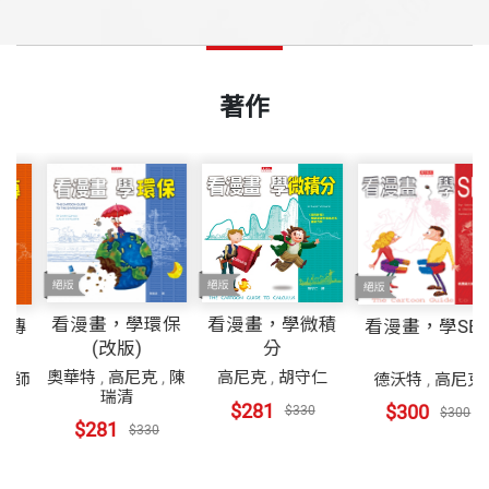
著作
看漫畫，學環保
看漫畫，學微積
看漫畫，學SEX
傳
(改版)
分
奧華特
,
高尼克
,
陳
高尼克
,
胡守仁
德沃特
,
高尼克
,
師
瑞清
$281
$300
$330
$300
$281
$330