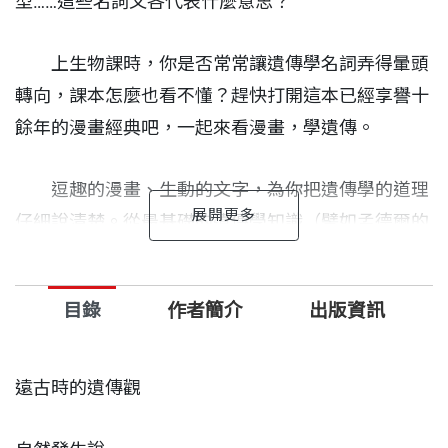
型……這些名詞又各代表什麼意思？
上生物課時，你是否常常讓遺傳學名詞弄得暈頭
轉向，課本怎麼也看不懂？趕快打開這本已經享譽十
餘年的漫畫經典吧，一起來看漫畫，學遺傳。
逗趣的漫畫、生動的文字，為你把遺傳學的道理
仔細說清楚。從最基礎的遺傳學知識（譬如孟德爾的
遺傳法則、細胞分裂、基因的複製與突變），到基因
工程技術的各種應用（例如基因選殖、試管嬰兒，以
目錄
作者簡介
出版資訊
及引發爭議的複製人），都能一次輕鬆搞定。
遠古時的遺傳觀