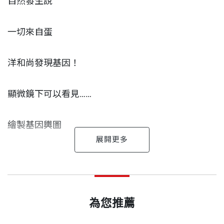
自然發生說
一切來自蛋
洋和尚發現基因！
顯微鏡下可以看見……
繪製基因輿圖
突變——基因的改變
高尼克 作者
出版日期
2013/08/23
美國知名的漫畫家，他從一流學府哈佛大學數學研究
什麼決定了性別？
所中途輟學，轉而投入漫畫創作，不再以冰冷的數字
為您推薦
書號
BWS135
細胞裡究竟有啥？
解析世界，改用幽默的漫畫與大眾溝通。他曾在《發