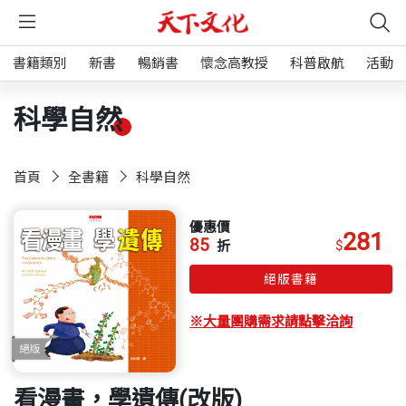
書籍類別
新書
暢銷書
懷念高教授
科普啟航
活動
科學自然
首頁
全書籍
科學自然
優惠價
281
85
$
折
絕版書籍
※大量團購需求請點擊洽詢
看漫畫，學遺傳(改版)