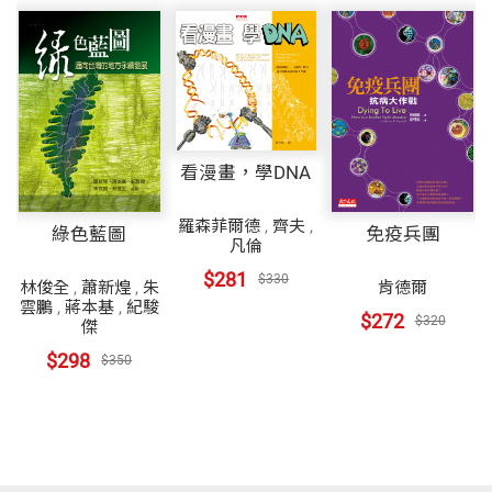
現》（Discover）雜誌主持「科學經典」（Science C
形形色色的大分子
lassics）專欄，目前則是《繆思》（Muse）雜誌的
出版社
天下文化
專屬漫畫家。 高尼克有一個內容豐富的網站（http://
一個基因，一個酵素
www.larrygonick.com），想對他的作品有更深認識
的讀者，一定得上去瞧瞧。他的重要作品包括《看漫
裝幀
平裝
看漫畫，學DNA
螺旋樓梯DNA
畫，學遺傳》、《看漫畫，學物理》、《看漫畫，學
羅森菲爾德
,
齊夫
,
統計》、《看漫畫，學環保》、《看漫畫，學 SEX》
綠色藍圖
免疫兵團
凡倫
複製DNA
開本
20.5x20.5cm
（以上的中文版皆由天下文化出版）、《看漫畫，學
$281
$330
林俊全
,
蕭新煌
,
朱
肯德爾
美國史》、《看漫畫，學宇宙史》等。這一系列的漫
雲鵬
,
蔣本基
,
紀駿
$272
$320
破解遺傳密碼
傑
畫廣受歡迎，全美銷售量超過百萬冊，並有十多種語
印刷規格
黑白
$298
$350
文的譯本。 目前，高尼克與妻子及兩個女兒住在舊金
如何製造蛋白質？
山，最大的心願是努力探索生命，並繼續在畫布前揮
ISBN
9789863202554
灑彩筆。
原核與真核生物