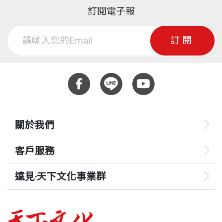
訂閱電子報
突變與顯性遺傳
頁數
216
惠理斯 作者
訂閱
在忙著攀岩跟泛舟的空檔時間裡，惠理斯是美國加州
基因調節
大學戴維斯分校微生物學系的資深講師。除了教過一
重量
437
籮筐的生物學課程外，惠理斯還撰寫過許多研究報告
基因工程
跟論文，並鑽研於生物武器的發展史。 他同時也是標
準教科書《微生物世界》（The Microbial World）的
站在抉擇點
作者之一，並著有《微生物學電子良伴》（An Electr
關於我們
onic Companion to Microbiology: for Majors）。惠理
中英對照索引
客戶服務
斯定居在戴維斯，跟他同住的有他的老婆、孩子、一
隻狗跟各種微生物。
遠見‧天下文化事業群
遠見
師明睿 譯者