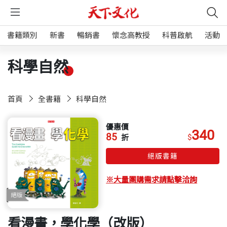
書籍類別
新書
暢銷書
懷念高教授
科普啟航
活動
科學自然
首頁
全書籍
科學自然
優惠價
340
85
$
折
絕版書籍
※大量團購需求請點擊洽詢
看漫畫，學化學（改版）