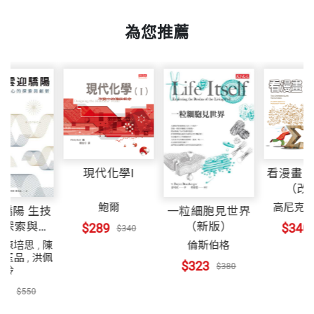
美國史丹福大學環境工程與科學教授，專攻水生化學
第8章 反應速率與平衡
與環境生物科技。出版的論文，有許多都是關於水中
為您推薦
書號
BWS133A
第9章 酸與鹼
的化學物與水的清潔；他的研究團隊很希望能解決世
界上的水危機。柯瑞多教授與太太住在加州庫柏丁
第10章 化學熱力學
諾，同居的還有一隻狗，四位成年子女偶爾會回家拜
出版社
天下文化
訪。 他有一個網頁，網址是www.stanford.edu/grou
第11章 電化學
p/evpilot/。他相信損壞的儀器是科學研究中很自然
的一部分。
裝幀
平裝
現代化學I
看
第12章 有機化學
高尼克 作者
鮑爾
美國知名的漫畫家，他從一流學府哈佛大學數學研究
撥雲迎驕陽 生技
一粒細胞見世界
附錄 對數的使用
開本
20.5×20.5cm
中心的探索與創
（新版）
$289
$340
所中途輟學，轉而投入漫畫創作，不再以冰冷的數字
新
王明德
,
陳培思
,
陳
倫斯伯格
解析世界，改用幽默的漫畫與大眾溝通。他曾在《發
筱君
,
蕭玉品
,
洪佩
$323
$380
中英對照索引
玲
現》（Discover）雜誌主持「科學經典」（Science C
印刷規格
黑白
$468
$550
lassics）專欄，目前則是《繆思》（Muse）雜誌的