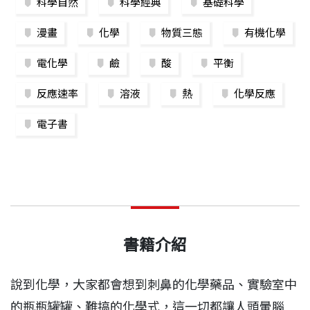
科學自然
科學經典
基礎科學
漫畫
化學
物質三態
有機化學
電化學
鹼
酸
平衡
反應速率
溶液
熱
化學反應
電子書
書籍介紹
說到化學，大家都會想到刺鼻的化學藥品、實驗室中
的瓶瓶罐罐、難搞的化學式，這一切都讓人頭暈腦