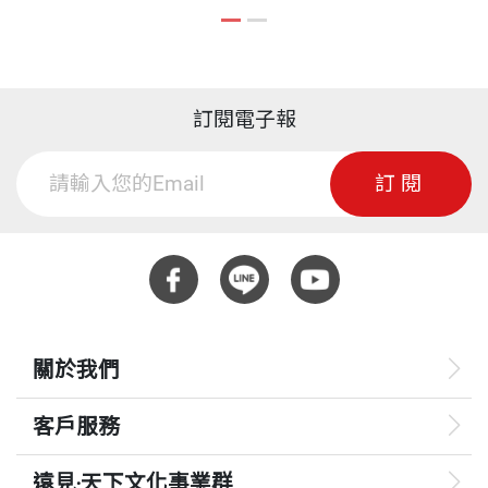
專屬漫畫家。 高尼克有一個內容豐富的網站（http://
ISBN
4713510945124
www.larrygonick.com），想對他的作品有更深認識
的讀者，一定得上去瞧瞧。他的重要作品包括《看漫
畫，學遺傳》、《看漫畫，學物理》、《看漫畫，學
訂閱電子報
頁數
254
統計》、《看漫畫，學環保》、《看漫畫，學 SEX》
訂閱
（以上的中文版皆由天下文化出版）、《看漫畫，學
美國史》、《看漫畫，學宇宙史》等。這一系列的漫
重量
490
畫廣受歡迎，全美銷售量超過百萬冊，並有十多種語
文的譯本。 目前，高尼克與妻子及兩個女兒住在舊金
山，最大的心願是努力探索生命，並繼續在畫布前揮
灑彩筆。
關於我們
客戶服務
蔡信行 譯者
遠見‧天下文化事業群