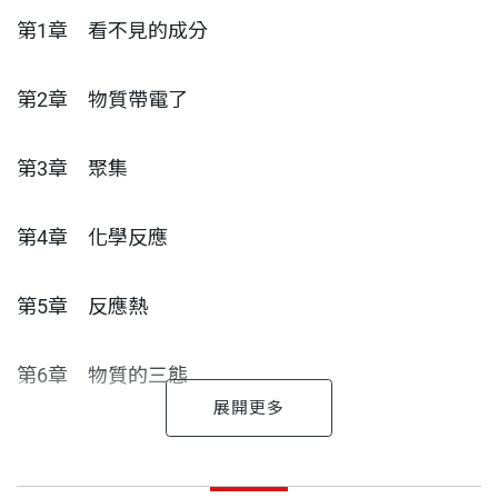
答，讓你一看就明白。
第1章 看不見的成分
別以為《看漫畫，學化學》只在解答生活化學，它也
第2章 物質帶電了
述說了有趣的化學史及各種精闢的化學概念，提到愈
來愈重要的物理化學、生物化學與環境化學。別再猶
第3章 聚集
豫了，想學化學，就從看漫畫開始！
第4章 化學反應
第5章 反應熱
第6章 物質的三態
第7章 溶液
柯瑞多 作者
出版日期
2018/03/12