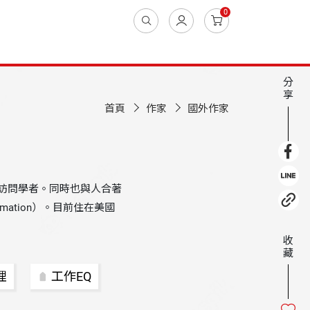
0
分
享
首頁
作家
國外作家
訪問學者。同時也與人合著
formation）。目前住在美國
收
藏
理
工作EQ