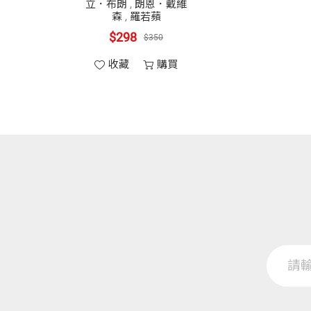
立．布朗
,
朗恩．戴維
森
,
羅若蘋
$298
$350
收藏
購買