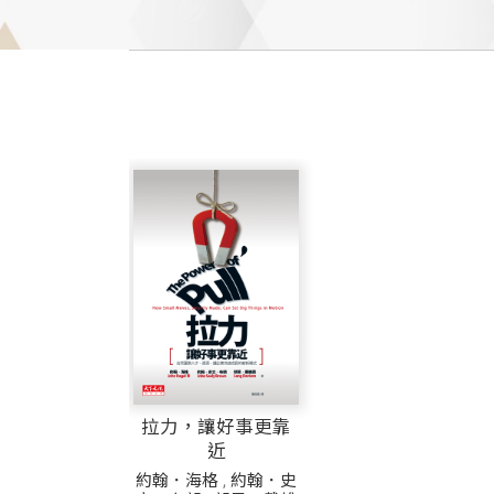
拉力，讓好事更靠
近
約翰．海格
,
約翰．史