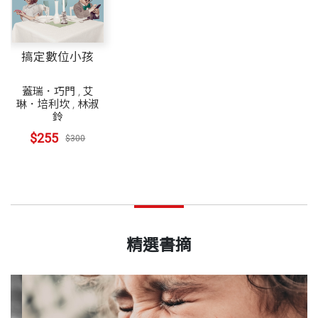
搞定數位小孩
蓋瑞．巧門
,
艾
琳．培利坎
,
林淑
鈴
$255
$300
精選書摘