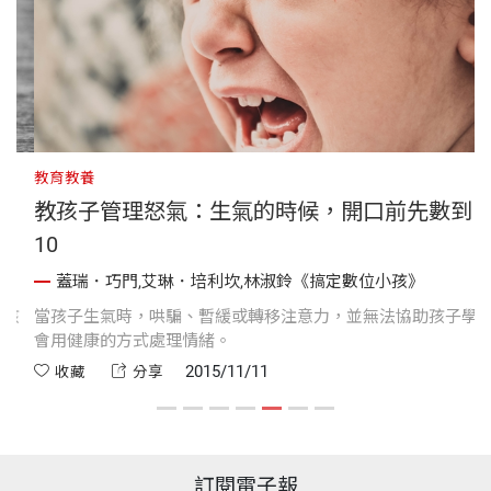
教育教養
教孩子管理怒氣：生氣的時候，開口前先數到
10
蓋瑞．巧門,艾琳．培利坎,林淑鈴《搞定數位小孩》
孩
當孩子生氣時，哄騙、暫緩或轉移注意力，並無法協助孩子學
會用健康的方式處理情緒。
2015/11/11
收藏
分享
訂閱電子報