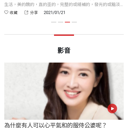
有
生活，美的醜的，直的歪的，完整的或縫補的，發光的或黯淡
段
的，這就是我們協力的作品。婚姻這幅作品未必值得欣賞，但
2021/01/21
收藏
分享
婚姻的協同作者，總能讓我們看到獨自一人不會看到的風景。
影音
為什麼有人可以心平氣和的服侍公婆呢？