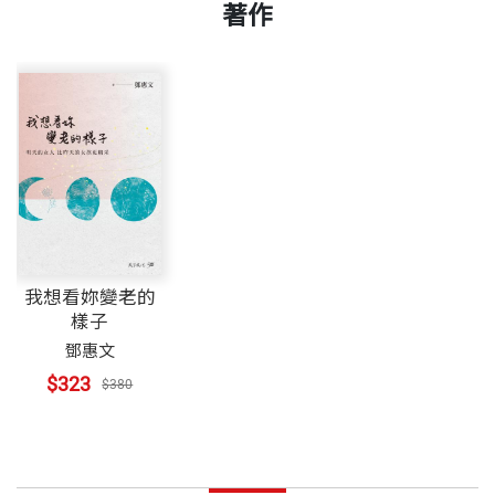
著作
我想看妳變老的
樣子
鄧惠文
$323
$380