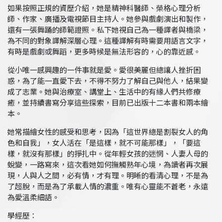
如果按照正規的資歷介紹，她是精神科醫師、榮格心理分析
師、作家、廣播及電視節目主持人。她參與戲劇演出和製作，
還有一張舞踊的師範證照。私下她視自己為一種譯者與橋梁，
為不同的對象譯解深層心理。這種譯解有時需要用語言文字，
有時是戲劇或舞蹈，更多時候是無法形容的，心的靠近感。
從小唯一感興趣的一件事就是愛。愛很美麗但總讓人挫折困
惑，為了能一直愛下去，不得不努力了解自己與他人，結果變
成了志業。她與治療室、講堂上、生活中的有緣人們共修療
癒，並持續書寫分享這些探索，目前已出版十二本書和兩本繪
本。
她常描繪女性的感受和思考，因為「這世界總是割裂女人的角
色和自我」，女人活在「是這樣，就不可能那樣」，「要這
樣，就沒有那樣」的掙扎中。從年輕女孩的迷惘、人妻人母的
蛻變，一路寫來，這次看她如何撫觸熟年心境，為讀者再次展
現，人與人之間，必有情，才有理。明晰的看清心理，不是為
了超脫，而是為了承載人情的濃重。唯有心靈能不蒼老，永遠
為愛溫柔細語。
學經歷：