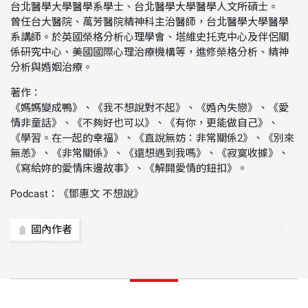
台北醫學大學醫學系學士、台北醫學大學醫學人文所碩士。
曾任台大醫院、萬芳醫院精神科主治醫師，台北醫學大學醫學
系講師。於英國榮格分析心理學會、塔維史托克中心及伴侶關
係研究中心、美國國際心理治療機構等，進修榮格分析、精神
分析與婚姻治療。
著作：
《媽媽變成鴨》、《我不想說對不起》、《婚內失戀》、《愛
情非童話》、《不夠好也可以》、《有你，更能做自己》、
《學習。在一起的幸福》、《直說無妨：非常關係2》、《別來
無恙》、《非常關係》、《還想遇到我嗎》、《寂寞收據》、
《寫給妳的愛情床邊故事》、《解開愛情的鈕扣》。
Podcast：《鄧惠文 不想說》
國內作者