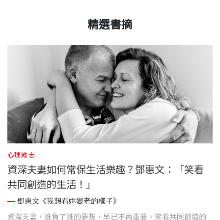
精選書摘
心理勵志
心
資深夫妻如何常保生活樂趣？鄧惠文：「笑看
共同創造的生活！」
鄧惠文《我想看妳變老的樣子》
千
資深夫妻，誰負了誰的夢想，早已不再重要。笑看共同創造的
成