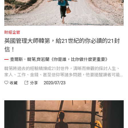
財經企管
英國管理大師韓第，給21世紀的你必讀的21封
信！
查爾斯．韓第,齊若蘭《你是誰，比你做什麼更重要》
韓第將過去的經驗精煉成21封信件，清晰而樂觀的探討人生、
家人、工作、金錢、甚至信仰等諸多問題，他要提醒讀者可能
面臨的挑戰與機會，引領讀者思考。
2020/07/23
收藏
分享