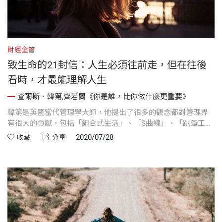
財經企管
致生命的21封信：人生必須往前走，但在往後
看時，才最能理解人生
查爾斯．韓第,齊若蘭《你是誰，比你做什麼更重要》
韓第是英國當代管理學大師，他提出了很多的觀念都對管理界
有很大的貢獻，包括「組合式生活」、「S曲線」、「跳蚤工作
者」等等
2020/07/28
收藏
分享