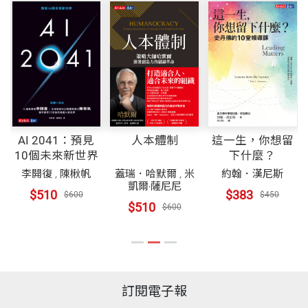
AI 2041：預見
人本體制
這一生，你想留
10個未來新世界
下什麼？
李開復
,
陳楸帆
蓋瑞．哈默爾
,
米
約翰．漢尼斯
凱爾‧薩尼尼
$510
$383
$600
$450
$510
$600
訂閱電子報