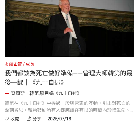
財經企管
成長
財
我們都該為死亡做好準備——管理大師韓第的最
後一課｜《九十自述》
查爾斯．韓第,廖月娟《九十自述》
韓第在《九十自述》中透過一段與管家的互動，引出對死亡的
韓
慧金
深刻省思。韓第鼓勵所有人都應該在有限的時間內珍惜生命、
「
。
與摯愛好好道別，留下善良與誠實的記憶。
就
2025/07/18
收藏
分享
者
格
一