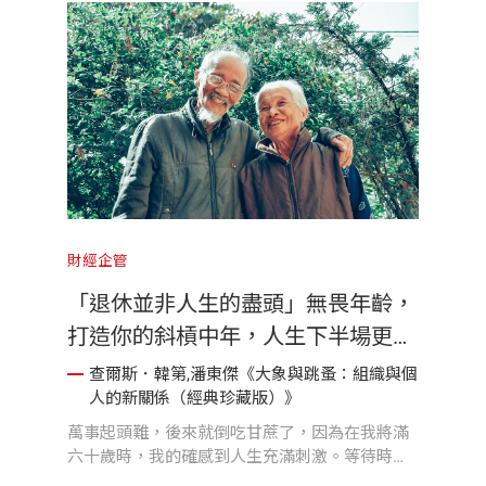
財經企管
「退休並非人生的盡頭」無畏年齡，
打造你的斜槓中年，人生下半場更精
彩！
查爾斯．韓第,潘東傑《大象與跳蚤：組織與個
人的新關係（經典珍藏版）》
萬事起頭難，後來就倒吃甘蔗了，因為在我將滿
六十歲時，我的確感到人生充滿刺激。等待時間
雖久，但的確值得等待。