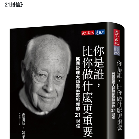
21封信
》