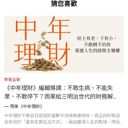
猜您喜歡
財經企管
人
地
《中年理財》編輯導讀：不敢生病、不能失
業、不敢停下？雨果給三明治世代的財務解
方，找回人生的選擇權！
雨果《中年理財》
出
中年理財不應盲目追逐財富數字或被焦慮綁架。真正的財務自
許
歷
由來自於「重新定義生活方式」，藉由釐清人生的取捨，降低
力