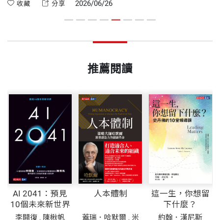
全
財務門檻，並搭配低成本、穩健的「指數化投資」，以拿回人
心
2026/06/26
收藏
分享
林
生的選擇權。
化
推薦閱讀
AI 2041：預見
人本體制
這一生，你想留
10個未來新世界
下什麼？
李開復
,
陳楸帆
蓋瑞．哈默爾
,
米
約翰．漢尼斯