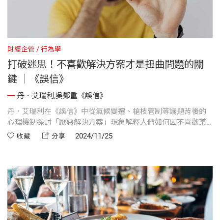
財經企管
行為學
打破迷思！不喜歡解決方案才是扭曲問題的關
鍵 ｜《誤信》
丹．艾瑞利,吳鄭重《誤信》
丹．艾瑞利在《誤信》中從氣候變遷、槍枝管制等議題背後的
心理機制探討「厭惡解決方案」現象解釋人們如何因不喜歡某
些解決方法，使用動機性推理否認問題存在。
2024/11/25
收藏
分享