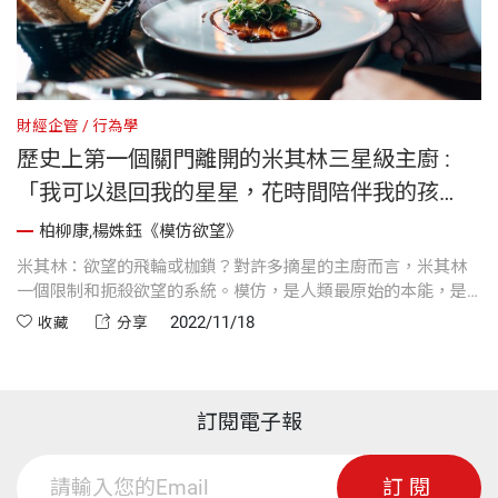
財經企管
行為學
歷史上第一個關門離開的米其林三星級主廚 :
「我可以退回我的星星，花時間陪伴我的孩
子，並再一次創造自己。」
柏柳康,楊姝鈺《模仿欲望》
米其林：欲望的飛輪或枷鎖？對許多摘星的主廚而言，米其林
一個限制和扼殺欲望的系統。模仿，是人類最原始的本能，是
經濟、政治和人際互動中，最可能激發創新，也最可能導致衝
2022/11/18
收藏
分享
突的力量。認清欲望的本質，就有機會創造如飛輪效應的正向
循環。
訂閱電子報
訂閱