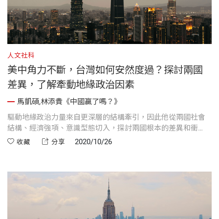
人文社科
美中角力不斷，台灣如何安然度過？探討兩國
差異，了解牽動地緣政治因素
馬凱碩,林添貴《中國贏了嗎？》
驅動地緣政治力量來自更深層的結構牽引，因此他從兩國社會
結構、經濟強項、意識型態切入，探討兩國根本的差異和衝
突。
2020/10/26
收藏
分享