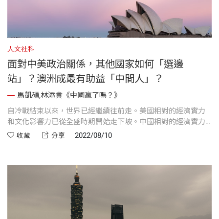
人文社科
面對中美政治關係，其他國家如何「選邊
站」？澳洲成最有助益「中間人」？
馬凱碩,林添貴《中國贏了嗎？》
自冷戰結束以來，世界已經繼續往前走。美國相對的經濟實力
和文化影響力已從全盛時期開始走下坡。中國相對的經濟實力
則遠大於前蘇聯的實力。
2022/08/10
收藏
分享