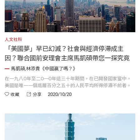
人文社科
「美國夢」早已幻滅？社會與經濟停滯成主
因？聯合國前安理會主席馬凱碩帶您一探究竟
馬凱碩,林添貴《中國贏了嗎？》
在一九八O年至二O一O年這三十年期間，在已開發國家當中，
美國是唯一一個底層百分之五十的人民平均所得停滯不前者。
2020/10/20
收藏
分享