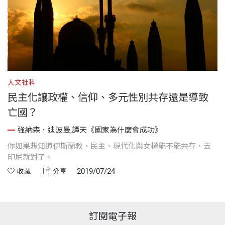
人文社科
民主化讓政權、信仰、多元性別共存還是導致
亡國？
強納森．迪波曼,譚天《國家為什麼會成功》
你如果想知道伊斯蘭教、民主、現代化與女權能不能共存，去
印尼就對了。
2019/07/24
收藏
分享
訂閱電子報