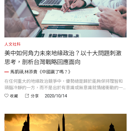
人文社科
美中如何角力未來地緣政治？以十大問題刺激
思考，剖析台灣戰略回應面向
馬凱碩,林添貴《中國贏了嗎？》
在任何重大的地緣政治競爭中，優勢總是歸於能夠保持理智和
頭腦冷靜的一方，而不是出於有意識或無意識就情緒衝動的一
方。
2020/10/14
收藏
分享