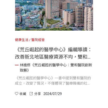
健康生活
醫院經營
《荒丘崛起的醫學中心》編輯導讀：
改善新北地區醫療資源不均，雙和醫
院對社會責任與未來醫療的深刻思
林進修《荒丘崛起的醫學中心：雙和醫院創新
致勝》
考！
《荒丘崛起的醫學中心》一書中提到雙和醫院的
成立，改變了情況，不僅體現了醫療機構的社會
責任，也提出了對醫療資源分配的深層次思考。
2024/07/29
而它的成立過程，也展現了一個醫療體系，如何
收藏
分享
在不平等的社會環境中，通過努力改善公共服
務，實現更大的社會公平。