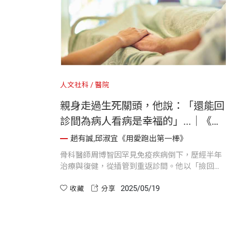
人文社科
醫院
親身走過生死關頭，他說：「還能回
診間為病人看病是幸福的」...｜《用
愛跑出第一棒》
趙有誠,邱淑宜《用愛跑出第一棒》
骨科醫師周博智因罕見免疫疾病倒下，歷經半年
治療與復健，從插管到重返診間。他以「撿回一
條命」形容這段歷程，感恩醫療團隊、家人支
2025/05/19
持，並更珍惜日常生活與行醫使命。
收藏
分享