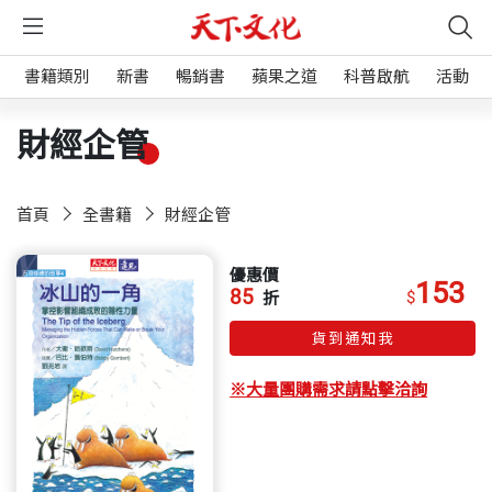
書籍類別
新書
暢銷書
蘋果之道
科普啟航
活動
財經企管
首頁
全書籍
財經企管
優惠價
153
85
$
折
貨到通知我
※大量團購需求請點擊洽詢