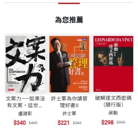
出版日期
2004/05/20
專注於開發組織及其員工的新可能性，他是「破舊除
洪蘭（陽明大學教授）
新傳播公司」（Iconoclast Communications）的會
為您推薦
書號
BCB290
長。
這套書我非常喜歡，誰說讀書一定要正襟危坐才能讀
的進去，書本一定要寫的艱深難懂才是有學問呢？這
擅長領域為組織學習與系統變革，集作家、講師和顧
出版社
天下文化
套書在滑稽幽默中點出大道理，它的效果比長篇大論
問的身份於一身。 哈欽斯跟女兒艾默莉（Emory）、
的說教還好，因為它生動、有趣，孩子不會排斥，在
妻子蘿比（Robbie）和兒子奧立佛（Oliver）現居田
不知不覺中把道理聽進去了。
納西士麥那（Smyrna）。
裝幀
平裝
在這套書中，我最喜歡「比狼學的快」這個故事。狼
其網址為www.David.Hutchens.com
破解達文西密碼
文案力——如果沒
許士軍為你讀管
（隨行版）
開本
14.8×21cm
有文案，這世界
理好書II
會吃羊，這是天經地義，所以羊會接受這個事實，因
會有多無聊？
蔣勳
盧建彰
許士軍
此一些沒有思想的羊就會任由命運安排，逆來順受，
$298
$340
$221
$350
$400
$260
認為在劫難逃，不求改變。但是假如你不服輸勇於挑
劉兆岩 譯者
印刷規格
黑白
戰，你的命運就可能改變。這本書告訴我們光是改變
劉兆岩先生為羽白國際管理顧問公司總經理，英國利