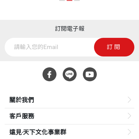
做事的方法是不夠的，必須改變觀察和思考的方式才
物浦大學材料工程研究所碩士，美國麻省理工史隆管
有用。
理學院系統動力學研究，在華人地區推行學習型組織
ISBN
9864172980
的創新管理方法10年有餘，曾立下『使大中華區所有
訂閱電子報
所以第一要先設定目標－不要再有羊因狼而死掉，第
的組織都成為學習型組織』的願景，持續教育管理者
頁數
76
二挑戰教條，羊一定要被狼吃嗎？第三，收集資料，
訂閱
接受與社會共榮共存的管理理念。曾至多家知名機構
儘量收隻與狼有關的訊息，彼此分享再集思廣益。福
甚至跨國公司，進行組織學習的訓練或輔導: 台灣默
爾摩斯說「數據，數據，沒有數據的推理是罪惡」，
克、中華電信、台灣應材、IBM、Kodak中國、HP、
重量
236
羊收集了數據後便發現下雨天羊不會短少，只有晴天
美商3M、Philips、MERCK、台灣客服、泛亞電信、
狼才吃羊，經過觀察，結果發現天旱無水時狼會從經
榮民總醫院、公務人力發展中心…。為了要協助各類
過河床上的鐵絲網下面鑽進來吃羊，下雨時水流湍急
型組織轉型，甚至長期培養組織學習的能力，經常與
關於我們
就不會，因此只要把石頭堵住河床那一段的鐵絲網羊
受服務的組織合作發展各項實用的工具方法，成為組
客戶服務
就安全了。這個故事很生動的教會了孩子科學思考的
織長期發展的重要夥伴。
方式：觀察、假設、求証、解決問題。
遠見‧天下文化事業群