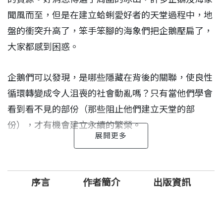
聞風而至，但是在建立蛤蜊愛好者的天堂過程中，地
盤的衝突升高了，笨手笨腳的海象們把企鵝壓扁了，
大家都感到困惑。
企鵝們可以發現，是哪些隱藏在背後的關聯，使良性
循環轉變成令人沮喪的社會動亂嗎？只有當他們學會
看到看不見的部份（那些阻止他們建立天堂的部
份），才有機會建立永續的繁榮。
《冰山的一角》生動地描述，當我們不了解系統時，
組織如何被系統困住。這個故事及討論指南可以協助
序言
作者簡介
出版資訊
管理者釐清表面層次事件的複雜性，並發現如何採取
有效的行動，達到我們想要的結果。
給年輕人一扇窗
大衛．哈欽斯 作者