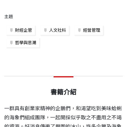
主題
財經企管
人文社科
經營管理
哲學與思潮
書籍介紹
一群具有創業家精神的企鵝們，和渴望吃到美味蛤蜊
的海象們組成團隊，一起開採似乎取之不盡用之不竭
的資源。好消息傳遍了周圍的冰山，許多企鵝及海象