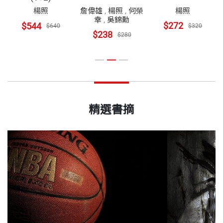
詹偉雄
,
楊照
,
何榮
楊照
楊照
幸
,
吳錦勳
$272
$544
$320
$640
$238
$280
精選書摘