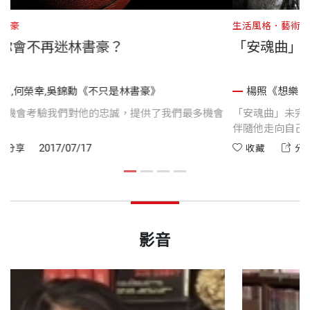
社科
林書豪
生活風格．
時候你會不再迷林書豪？
「安魂
偉雄,楊照,何榮幸,吳錦勳《不只是林書豪》
楊照《
豪有最多機會考驗我們對他的忠誠，提供了我們最多機會
「安魂曲
他。
伴隨他走
會因為意識到他其實不是臺灣人，或其實是美國人，而放
2017/07/17
藏
分享
收藏
他的球迷；
會因為不再相信他創造的奇蹟故事而放棄當他的球迷；
多人會因為他受傷缺席，看不到他在場上縱橫的風采，而
當他的球迷。
影音