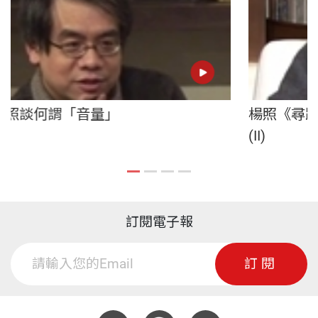
樂》楊照談何謂「音量」
楊照
(II)
訂閱電子報
訂閱