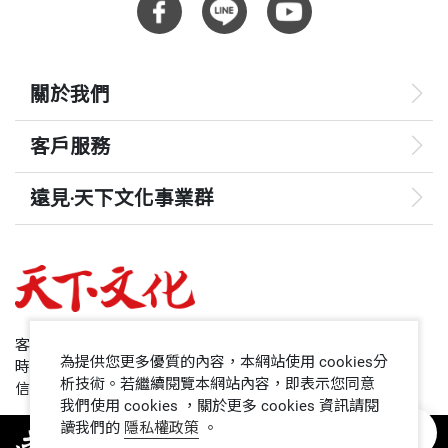
關於我們
客戶服務
遠見‧天下文化事業群
遠見
哈佛商業評論
50+
客服專線：+886 2 2662-0012
為提供您更多優質的內容，本網站使用 cookies分
時間：週一~週五9:00~12:30;13:30~17:00
領導影響力學院
析技術。若繼續閱覽本網站內容，即表示您同意
信箱：service@cwgv.com.tw
我們使用 cookies ，關於更多 cookies 資訊請閱
讀我們的
隱私權政策
。
1號課堂