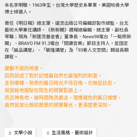
本名李明駿，1963年生，台灣大學歷史系畢業，美國哈佛大學
博士候選人。
曾任《明日報》總主筆、遠流出版公司編輯部製作總監、台北
藝術大學兼任講師、《新新聞》週報總編輯、總主筆、副社長
等職；現為「新匯流基金會」董事長、News98電台「一點照新
聞」、BRAVO FM 91.3電台「閱讀音樂」節目主持人，並固定
在「誠品講堂」、「敏隆講堂」及「93巷人文空間」開設長期
課程。
變動不居的地景，
因而就成了對於記憶最自然也最強烈的刺激。
走到哪裡，熟悉的舊日時光不待召喚，也無從抗拒，
就固執地服貼在陌生的現實影跡上。
而且神奇地，被時間掏洗磨淡，理應褪色的舊日情懷，
竟然就是比眼前歷歷的現實聲光，更清楚更深刻。
文學小說
生活風格．藝術設計