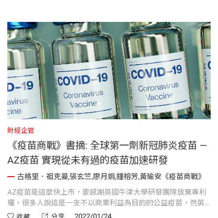
財經企管
《疫苗商戰》書摘: 全球第一劑新冠肺炎疫苗 —
AZ疫苗 實現從未有過的疫苗加速研發
古格里．祖克曼,張玄竺,廖月娟,鍾榕芳,黃瑜安《疫苗商戰》
AZ疫苗能這麼快上市，要感謝英國牛津大學研發團隊放棄專利
權，很多人說這是一支不以商業利益為目的的公益疫苗，然英
國牛津大學研發團隊是如何在短時間內完成疫苗研發?
2022/01/24
收藏
分享