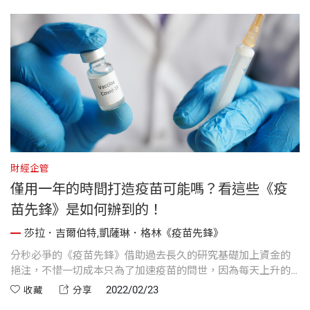
財經企管
僅用一年的時間打造疫苗可能嗎？看這些《疫
苗先鋒》是如何辦到的！
莎拉．吉爾伯特,凱薩琳．格林《疫苗先鋒》
分秒必爭的《疫苗先鋒》借助過去長久的研究基礎加上資金的
挹注，不惜一切成本只為了加速疫苗的問世，因為每天上升的
不只是病例數，更是一條條等待救援的人命。
2022/02/23
收藏
分享