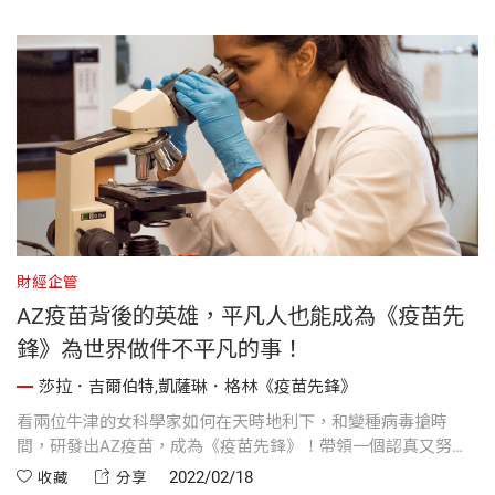
財經企管
AZ疫苗背後的英雄，平凡人也能成為《疫苗先
鋒》為世界做件不平凡的事！
莎拉．吉爾伯特,凱薩琳．格林《疫苗先鋒》
看兩位牛津的女科學家如何在天時地利下，和變種病毒搶時
間，研發出AZ疫苗，成為《疫苗先鋒》！帶領一個認真又努力
的團隊，做件不平凡的事。
2022/02/18
收藏
分享