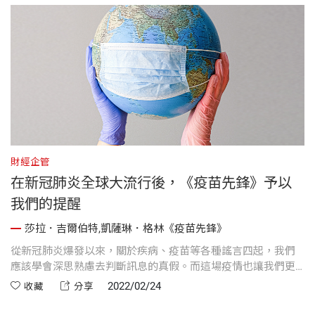
財經企管
在新冠肺炎全球大流行後，《疫苗先鋒》予以
我們的提醒
莎拉．吉爾伯特,凱薩琳．格林《疫苗先鋒》
從新冠肺炎爆發以來，關於疾病、疫苗等各種謠言四起，我們
應該學會深思熟慮去判斷訊息的真假。而這場疫情也讓我們更
深刻意識到全球同舟一命，我們共享同一個地球。
2022/02/24
收藏
分享