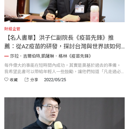
財經企管
【名人書單】洪子仁副院長《疫苗先鋒》推
薦：從AZ疫苗的研發，探討台灣與世界該如何
走向「與病毒共存」之路？
莎拉．吉爾伯特,凱薩琳．格林《疫苗先鋒》
每件偉大的事能在短時間內成功，其實是奠基於過去的準備。
我希望此書可以帶給年輕人一些鼓勵，讓他們知道「凡走過必
留下痕跡」，專心投入學習各種知識跟技能，可能有一天就會
2022/05/25
收藏
分享
派上用場。