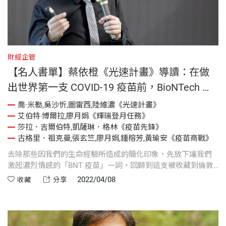
財經企管
【名人書單】蔡依橙《光速計畫》導讀：在做
出世界第一支 COVID-19 疫苗前，BioNTech 做
了多少準備？
喬·米勒,吳沙忻,圖雷西,陸維濃《光速計畫》
艾伯特‧博爾拉,廖月娟《輝瑞登月任務》
莎拉．吉爾伯特,凱薩琳．格林《疫苗先鋒》
古格里．祖克曼,張玄竺,廖月娟,鍾榕芳,黃瑜安《疫苗商戰》
去除那些因我們的生命經驗所造成的簡化印象，先放下讓我們
激起濃烈情感的「BNT 疫苗」一詞，回歸到這支被收藏到倫敦
醫學博物館，與詹納接種牛痘以預防天花的柳葉刀並列的，世
2022/04/08
收藏
分享
界第一支 COVID-19 疫苗。真正的認識 BioNTech 這家公司，以
及其里程碑疫苗的早期研發故事。