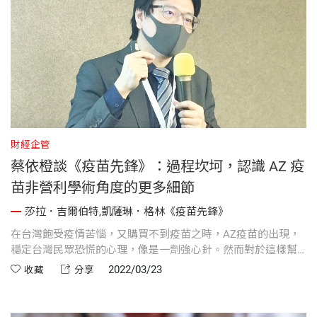
財經企管
蔡依橙談《疫苗先鋒》：過程坎坷，認識 AZ 疫
苗非營利學術角度的更多細節
莎拉．吉爾伯特,凱薩琳．格林《疫苗先鋒》
在台灣飽受疫情苦惱，又購買不到疫苗之時，AZ疫苗的出現，
穩定台灣民眾恐慌的心理，像是一劑強心針。然而對於這樣幫
助我們的疫苗，我們卻也在一開始因不了解而誤解，但事實
2022/03/23
收藏
分享
上，疫苗有很多面向，用多種技術與多種產品去避險，並讓不
同的國家能有不同的選擇，這樣才是最好的...