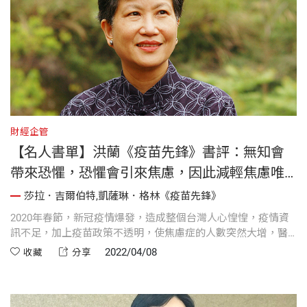
財經企管
【名人書單】洪蘭《疫苗先鋒》書評：無知會
帶來恐懼，恐懼會引來焦慮，因此減輕焦慮唯
一的方式便是了解真相
莎拉．吉爾伯特,凱薩琳．格林《疫苗先鋒》
2020年春節，新冠疫情爆發，造成整個台灣人心惶惶，疫情資
訊不足，加上疫苗政策不透明，使焦慮症的人數突然大增，醫
院的身心科擠到掛不上號。幸好，不久病毒的基因序列被定了
2022/04/08
收藏
分享
出來，疫苗製作出來了。沒想到這又是另一波亂象的開始......