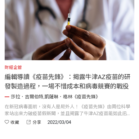
財經企管
編輯導讀《疫苗先鋒》：揭露牛津AZ疫苗的研
發製造過程，一場不惜成本和病毒競賽的戰役
莎拉．吉爾伯特,凱薩琳．格林《疫苗先鋒》
在新冠病毒面前，沒有人是局外人！《疫苗先鋒》由兩位科學
家站出來力破疫苗假新聞，並且揭露了牛津AZ疫苗能如此迅速
問世的關鍵要點。
2022/03/04
收藏
分享