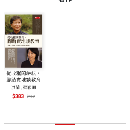
從收穫問耕耘，
腳踏實地談教育
洪蘭
,
蔡穎卿
$383
$450