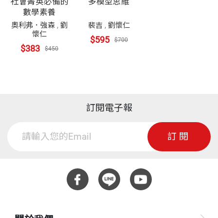
社會菁英必備的
多模型思維
數學素養
奧利弗．強森
,
劉
裴吉
,
劉懷仁
懷仁
$595
$700
$383
$450
訂閱電子報
訂閱