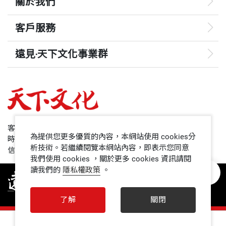
關於我們
客戶服務
遠見‧天下文化事業群
遠見
哈佛商業評論
50+
客服專線：+886 2 2662-0012
為提供您更多優質的內容，本網站使用 cookies分
時間：週一~週五9:00~12:30;13:30~17:00
領導影響力學院
析技術。若繼續閱覽本網站內容，即表示您同意
信箱：service@cwgv.com.tw
我們使用 cookies ，關於更多 cookies 資訊請閱
讀我們的
隱私權政策
。
1號課堂
未來親子
了解
關閉
人文空間
0