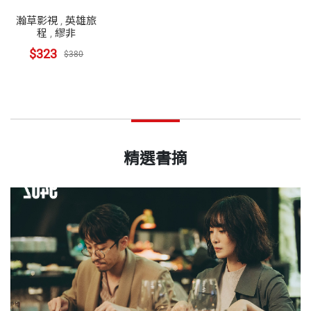
瀚草影視
,
英雄旅
程
,
繆非
$323
$380
精選書摘