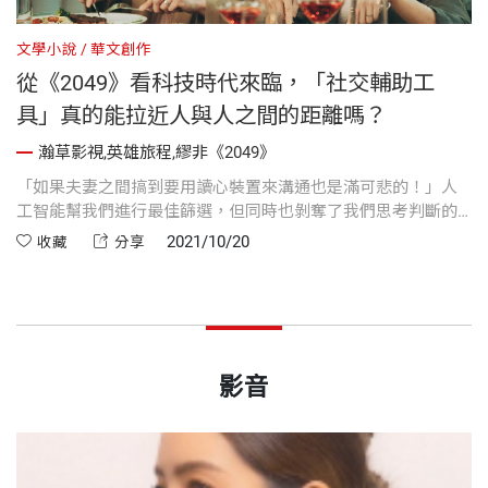
文學小說
華文創作
從《2049》看科技時代來臨，「社交輔助工
具」真的能拉近人與人之間的距離嗎？
瀚草影視,英雄旅程,繆非《2049》
「如果夫妻之間搞到要用讀心裝置來溝通也是滿可悲的！」人
工智能幫我們進行最佳篩選，但同時也剝奪了我們思考判斷的
能力。
2021/10/20
收藏
分享
影音