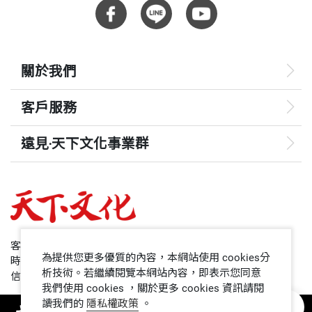
關於我們
客戶服務
遠見‧天下文化事業群
遠見
哈佛商業評論
50+
客服專線：+886 2 2662-0012
為提供您更多優質的內容，本網站使用 cookies分
時間：週一~週五9:00~12:30;13:30~17:00
領導影響力學院
析技術。若繼續閱覽本網站內容，即表示您同意
信箱：service@cwgv.com.tw
我們使用 cookies ，關於更多 cookies 資訊請閱
讀我們的
隱私權政策
。
1號課堂