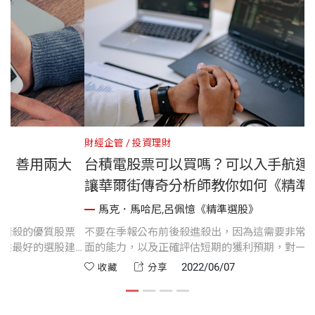
財經企管
投資理財
殺的優質股票，善用兩大
台積電股票可以買嗎？
讓華爾街傳奇分析師教
精準選股》
馬克．馬哈尼,呂佩憶《精準
機，只要專注於被錯殺的優質股票
不要在季報公布前後殺進殺出，
多年的經驗所能提供最好的選股建
面的能力，以及正確評估短期的
股票。
說，都是困難的任務。如果你在
6/09
2022/06/07
收藏
分享
被誤導。所以請專注於長期，並