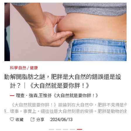
科學自然
健康
動
解開脂肪之謎，肥胖是大自然的錯誤還是設
計？｜《大自然就是要你胖！》
理查．強森,王惟芬《大自然就是要你胖！》
，
《大自然就是要你胖！》談論到在大自然中，肥胖不見得是件
持
壞事，事實上，還往往是大自然刻意的安排。肥胖是動物的救
主，可以讓動物度過致命的冬天或乾旱，以及種種自然災害。
2024/06/13
收藏
分享
所以我們現在得面對一個悖論：脂肪是壞的、但也是好的。那
麼，該如何理解為什麼脂肪對我們人類來說，會構成問題呢？