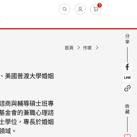
0
動
分
享
首頁
作家
、美國普渡大學婚姻
諮商與輔導碩士班專
收
藏
基金會的兼職心理諮
士學位，專長於婚姻
領域。