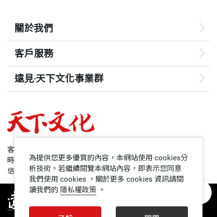
關於我們
客戶服務
遠見‧天下文化事業群
遠見
哈佛商業評論
50+
客服專線：+886 2 2662-0012
為提供您更多優質的內容，本網站使用 cookies分
時間：週一~週五9:00~12:30;13:30~17:00
領導影響力學院
析技術。若繼續閱覽本網站內容，即表示您同意
信箱：service@cwgv.com.tw
我們使用 cookies ，關於更多 cookies 資訊請閱
讀我們的
隱私權政策
。
1號課堂
未來親子