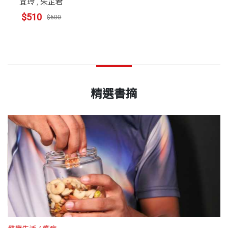
宜玲
,
朱芷君
$510
$600
精選書摘