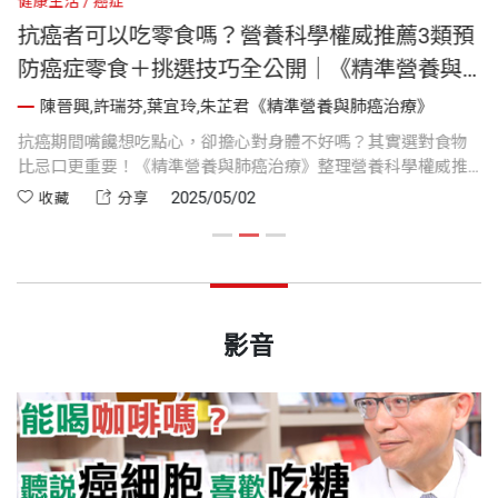
健康生活
癌症
健
抗癌者可以吃零食嗎？營養科學權威推薦3類預
防癌症零食＋挑選技巧全公開｜《精準營養與
肺癌治療》
陳晉興,許瑞芬,葉宜玲,朱芷君《精準營養與肺癌治療》
輕
抗癌期間嘴饞想吃點心，卻擔心對身體不好嗎？其實選對食物
斷
檢
比忌口更重要！《精準營養與肺癌治療》整理營養科學權威推
食
治
薦的3大類「抗癌零食」，不僅能補充營養，還能安心解饞。內
出
2025/05/02
收藏
分享
文也附上實用選購技巧，一次看懂怎麼吃最健康！
次
影音